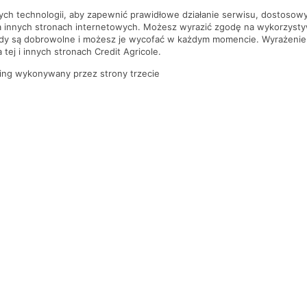
nych technologii, aby zapewnić prawidłowe działanie serwisu, dostoso
a innych stronach internetowych. Możesz wyrazić zgodę na wykorzystywa
ody są dobrowolne i możesz je wycofać w każdym momencie. Wyrażenie
tej i innych stronach Credit Agricole.
ing wykonywany przez strony trzecie
PYTANIA I ODPOWIEDZI