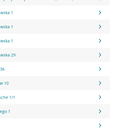
awska 1
awska 1
awska 1
awska 29
 36
ów 10
sche 1/1
iego 1