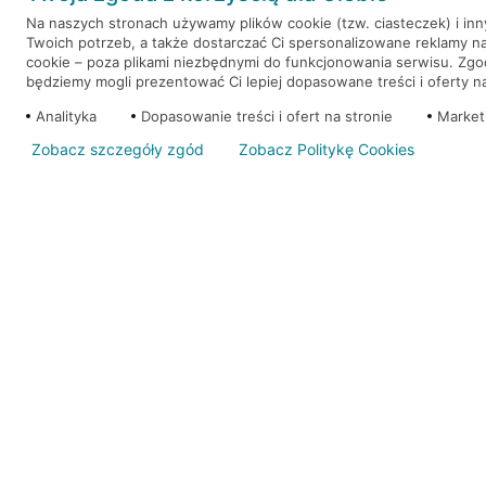
Na naszych stronach używamy plików cookie (tzw. ciasteczek) i in
Twoich potrzeb, a także dostarczać Ci spersonalizowane reklamy n
WEŹ KREDYT
NOTA PRAWNA
cookie – poza plikami niezbędnymi do funkcjonowania serwisu. Zg
będziemy mogli prezentować Ci lepiej dopasowane treści i oferty na 
Analityka
Dopasowanie treści i ofert na stronie
Market
Zobacz szczegóły zgód
Zobacz Politykę Cookies