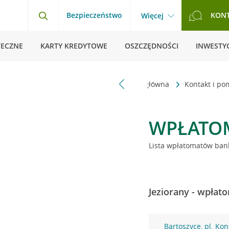
Bezpieczeństwo
KON
Więcej
TECZNE
KARTY KREDYTOWE
OSZCZĘDNOŚCI
INWESTYC
Strona główna
Kontakt i p
WPŁATO
Lista wpłatomatów bank
Jeziorany - wpłat
Bartoszyce, pl. Kon