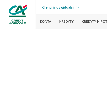
Klienci indywidualni
KONTA
KREDYTY
KREDYTY HIPO