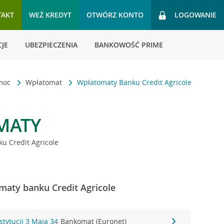
TAKT
WEŹ KREDYT
OTWÓRZ KONTO
LOGOWANIE
JE
UBEZPIECZENIA
BANKOWOŚĆ PRIME
omoc
Wpłatomat
Wpłatomaty Banku Credit Agricole
MATY
u Credit Agricole
omaty banku Credit Agricole
stytucji 3 Maja 34
Bankomat (Euronet)