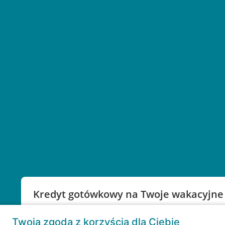
Kredyt gotówkowy na Twoje wakacyjne
Weź kredyt na to co ważne. Twoje marzenia nie mu
Twoja zgoda z korzyścią dla Ciebie
RRSO: 9,6%