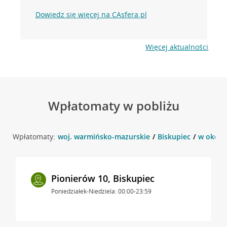
Dowiedz się więcej na CAsfera.pl
Więcej aktualności
Wpłatomaty w pobliżu
Wpłatomaty:
woj. warmińsko-mazurskie
Biskupiec
w okolic
Pionierów 10, Biskupiec
Poniedziałek-Niedziela: 00:00-23:59