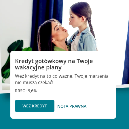
Kredyt gotówkowy na Twoje
wakacyjne plany
Weź kredyt na to co ważne. Twoje marzenia
nie muszą czekać!
RRSO: 9,6%
WEŹ KREDYT
NOTA PRAWNA