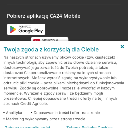
odwiedzoną placówkę i wypełnić formularz w ramach
platformy Profil Firmy w Google. Dziękujemy za wszystkie
opinie.
Pobierz aplikację CA24 Mobile
Przejdź do pytania
Twoja zgoda z korzyścią dla Ciebie
Na naszych stronach używamy plików cookie (tzw. ciasteczek) i
innych technologii, aby zapewnić prawidłowe działanie serwisu,
RODO
dostosowywać jego zawartość do Twoich potrzeb, a także
dostarczać Ci spersonalizowane reklamy na innych stronach
Regulamin serwisu
internetowych. Możesz wyrazić zgodę na wykorzystywanie lub
odrzucić pliki cookie – poza plikami niezbędnymi do funkcjonowania
Mapa serwisu
serwisu. Zgody są dobrowolne i możesz je wycofać w każdym
momencie. Wyrażenie zgody sprawi, że będziemy mogli
Polityka
Cookies
prezentować Ci lepiej dopasowane treści i oferty na tej i innych
stronach Credit Agricole.
Polityka prywatności
Analityka
Dopasowanie treści i ofert na stronie
Marketing wykonywany przez strony trzecie
Zobacz szczegóły zgód
Zobacz Politykę Cookies