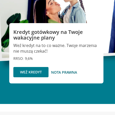
Kredyt gotówkowy na Twoje
wakacyjne plany
Weź kredyt na to co ważne. Twoje marzenia
nie muszą czekać!
RRSO: 9,6%
WEŹ KREDYT
NOTA PRAWNA