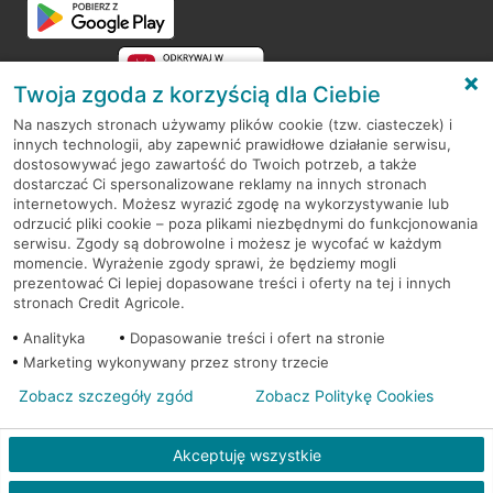
Twoja zgoda z korzyścią dla Ciebie
Na naszych stronach używamy plików cookie (tzw. ciasteczek) i
innych technologii, aby zapewnić prawidłowe działanie serwisu,
RODO
dostosowywać jego zawartość do Twoich potrzeb, a także
dostarczać Ci spersonalizowane reklamy na innych stronach
Regulamin serwisu
internetowych. Możesz wyrazić zgodę na wykorzystywanie lub
odrzucić pliki cookie – poza plikami niezbędnymi do funkcjonowania
Mapa serwisu
serwisu. Zgody są dobrowolne i możesz je wycofać w każdym
momencie. Wyrażenie zgody sprawi, że będziemy mogli
Polityka
Cookies
prezentować Ci lepiej dopasowane treści i oferty na tej i innych
stronach Credit Agricole.
Polityka prywatności
Analityka
Dopasowanie treści i ofert na stronie
Marketing wykonywany przez strony trzecie
Zobacz szczegóły zgód
Zobacz Politykę Cookies
© 2026 Credit Agricole Bank Polska S.A. Wszelkie prawa zastrzeżone
Akceptuję wszystkie