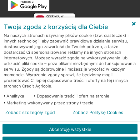
Twoja zgoda z korzyścią dla Ciebie
Na naszych stronach używamy plików cookie (tzw. ciasteczek) i
innych technologii, aby zapewnić prawidłowe działanie serwisu,
RODO
dostosowywać jego zawartość do Twoich potrzeb, a także
dostarczać Ci spersonalizowane reklamy na innych stronach
Regulamin serwisu
internetowych. Możesz wyrazić zgodę na wykorzystywanie lub
odrzucić pliki cookie – poza plikami niezbędnymi do funkcjonowania
Mapa serwisu
serwisu. Zgody są dobrowolne i możesz je wycofać w każdym
momencie. Wyrażenie zgody sprawi, że będziemy mogli
Polityka
Cookies
prezentować Ci lepiej dopasowane treści i oferty na tej i innych
stronach Credit Agricole.
Polityka prywatności
Analityka
Dopasowanie treści i ofert na stronie
Marketing wykonywany przez strony trzecie
Zobacz szczegóły zgód
Zobacz Politykę Cookies
© 2026 Credit Agricole Bank Polska S.A. Wszelkie prawa zastrzeżone
Akceptuję wszystkie