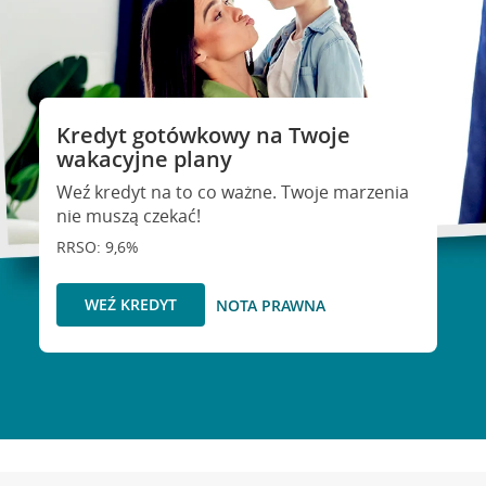
Kredyt gotówkowy na Twoje
wakacyjne plany
Weź kredyt na to co ważne. Twoje marzenia
nie muszą czekać!
RRSO: 9,6%
WEŹ KREDYT
NOTA PRAWNA