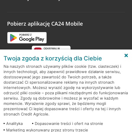
Wystarczy przejść na stronę
Oceń wizytę
, wyszukać
odwiedzoną placówkę i wypełnić formularz w ramach
platformy Profil Firmy w Google. Dziękujemy za wszystkie
opinie.
Pobierz aplikację CA24 Mobile
Przejdź do pytania
Twoja zgoda z korzyścią dla Ciebie
Na naszych stronach używamy plików cookie (tzw. ciasteczek) i
innych technologii, aby zapewnić prawidłowe działanie serwisu,
RODO
dostosowywać jego zawartość do Twoich potrzeb, a także
dostarczać Ci spersonalizowane reklamy na innych stronach
Regulamin serwisu
internetowych. Możesz wyrazić zgodę na wykorzystywanie lub
odrzucić pliki cookie – poza plikami niezbędnymi do funkcjonowania
Mapa serwisu
serwisu. Zgody są dobrowolne i możesz je wycofać w każdym
momencie. Wyrażenie zgody sprawi, że będziemy mogli
Polityka
Cookies
prezentować Ci lepiej dopasowane treści i oferty na tej i innych
stronach Credit Agricole.
Polityka prywatności
Analityka
Dopasowanie treści i ofert na stronie
Marketing wykonywany przez strony trzecie