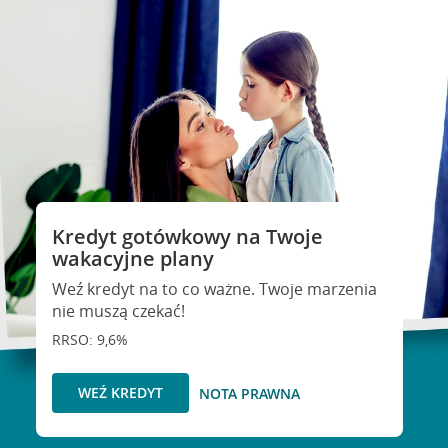
Kredyt gotówkowy na Twoje
wakacyjne plany
Weź kredyt na to co ważne. Twoje marzenia
nie muszą czekać!
RRSO: 9,6%
WEŹ KREDYT
NOTA PRAWNA