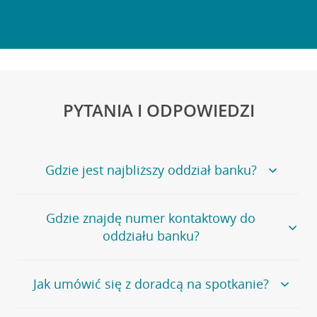
PYTANIA I ODPOWIEDZI
Gdzie jest najbliższy oddział banku?
Jeśli szukasz oddziału naszego banku, zapraszamy na
Gdzie znajdę numer kontaktowy do
stronę
Placówki i bankomaty
, na której znajduje się
oddziału banku?
wygodna wyszukiwarka.
Alternatywnie, możesz skorzystać z pełnej
listy naszych
oddziałów
.
Bank Credit Agricole nie udostępnia ogólnego numeru
Jak umówić się z doradcą na spotkanie?
telefonu do placówki bankowej.
Przejdź do pytania
Polecamy skorzystanie z możliwości wcześniejszego