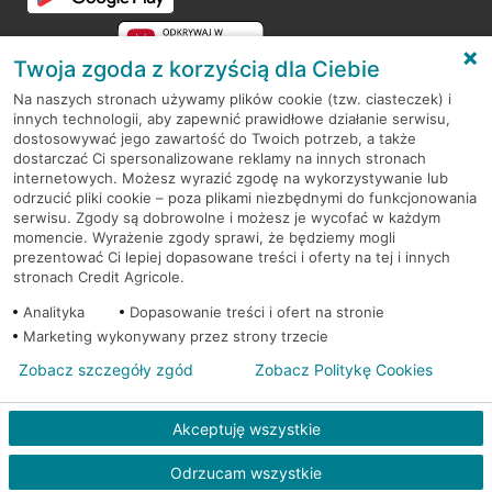
Twoja zgoda z korzyścią dla Ciebie
Na naszych stronach używamy plików cookie (tzw. ciasteczek) i
innych technologii, aby zapewnić prawidłowe działanie serwisu,
RODO
dostosowywać jego zawartość do Twoich potrzeb, a także
dostarczać Ci spersonalizowane reklamy na innych stronach
Regulamin serwisu
internetowych. Możesz wyrazić zgodę na wykorzystywanie lub
odrzucić pliki cookie – poza plikami niezbędnymi do funkcjonowania
Mapa serwisu
serwisu. Zgody są dobrowolne i możesz je wycofać w każdym
momencie. Wyrażenie zgody sprawi, że będziemy mogli
Polityka
Cookies
prezentować Ci lepiej dopasowane treści i oferty na tej i innych
stronach Credit Agricole.
Polityka prywatności
Analityka
Dopasowanie treści i ofert na stronie
Marketing wykonywany przez strony trzecie
Zobacz szczegóły zgód
Zobacz Politykę Cookies
© 2026 Credit Agricole Bank Polska S.A. Wszelkie prawa zastrzeżone
Akceptuję wszystkie
Odrzucam wszystkie