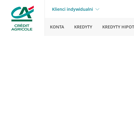
Klienci indywidualni
KONTA
KREDYTY
KREDYTY HIPO