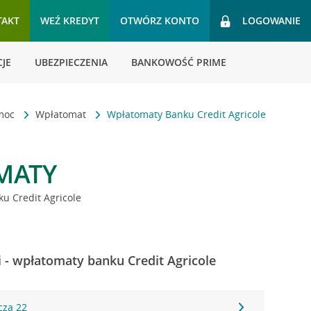
TAKT
WEŹ KREDYT
OTWÓRZ KONTO
LOGOWANIE
JE
UBEZPIECZENIA
BANKOWOŚĆ PRIME
omoc
Wpłatomat
Wpłatomaty Banku Credit Agricole
MATY
u Credit Agricole
 - wpłatomaty banku Credit Agricole
cza 22