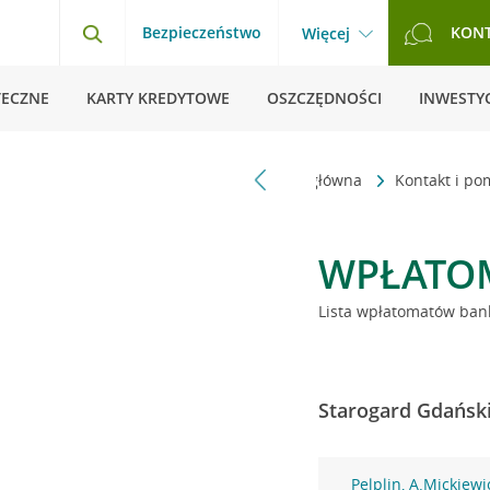
Bezpieczeństwo
KON
Więcej
TECZNE
KARTY KREDYTOWE
OSZCZĘDNOŚCI
INWESTYC
Strona główna
Kontakt i p
WPŁATO
Lista wpłatomatów bank
Starogard Gdański
Pelplin, A.Mickiewi