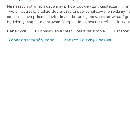
Na naszych stronach używamy plików cookie (tzw. ciasteczek) i in
Twoich potrzeb, a także dostarczać Ci spersonalizowane reklamy n
WEŹ KREDYT
NOTA PRAWNA
cookie – poza plikami niezbędnymi do funkcjonowania serwisu. Zg
będziemy mogli prezentować Ci lepiej dopasowane treści i oferty na 
Analityka
Dopasowanie treści i ofert na stronie
Market
Zobacz szczegóły zgód
Zobacz Politykę Cookies