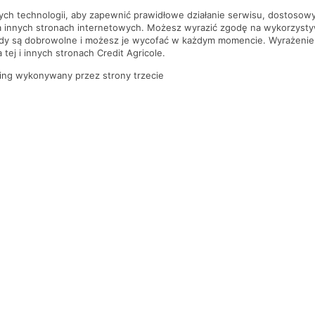
nych technologii, aby zapewnić prawidłowe działanie serwisu, dostoso
a innych stronach internetowych. Możesz wyrazić zgodę na wykorzystywa
ody są dobrowolne i możesz je wycofać w każdym momencie. Wyrażenie
tej i innych stronach Credit Agricole.
ing wykonywany przez strony trzecie
PYTANIA I ODPOWIEDZI