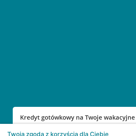
Kredyt gotówkowy na Twoje wakacyjne
Weź kredyt na to co ważne. Twoje marzenia nie mu
Twoja zgoda z korzyścią dla Ciebie
RRSO: 9,6%