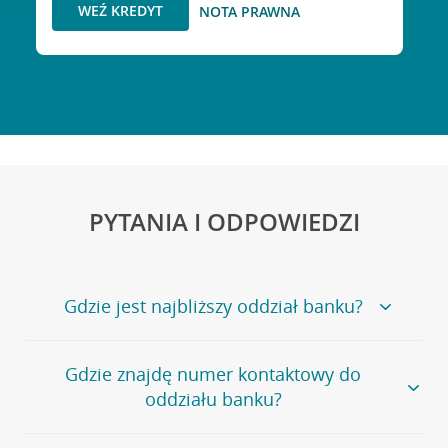
WEŹ KREDYT
NOTA PRAWNA
PYTANIA I ODPOWIEDZI
Gdzie jest najbliższy oddział banku?
Jeśli szukasz oddziału naszego banku, zapraszamy na
Gdzie znajdę numer kontaktowy do
stronę
Placówki i bankomaty
, na której znajduje się
oddziału banku?
wygodna wyszukiwarka.
Alternatywnie, możesz skorzystać z pełnej
listy naszych