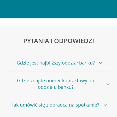
PYTANIA I ODPOWIEDZI
Gdzie jest najbliższy oddział banku?
Jeśli szukasz oddziału naszego banku, zapraszamy na
Gdzie znajdę numer kontaktowy do
stronę
Placówki i bankomaty
, na której znajduje się
oddziału banku?
wygodna wyszukiwarka.
Alternatywnie, możesz skorzystać z pełnej
listy naszych
oddziałów
.
Bank Credit Agricole nie udostępnia ogólnego numeru
Jak umówić się z doradcą na spotkanie?
telefonu do placówki bankowej.
Przejdź do pytania
Polecamy skorzystanie z możliwości wcześniejszego