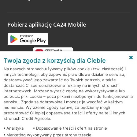
Wystarczy przejść na stronę
Oceń wizytę
, wyszukać
odwiedzoną placówkę i wypełnić formularz w ramach
platformy Profil Firmy w Google. Dziękujemy za wszystkie
opinie.
Pobierz aplikację CA24 Mobile
Przejdź do pytania
Twoja zgoda z korzyścią dla Ciebie
Na naszych stronach używamy plików cookie (tzw. ciasteczek) i
innych technologii, aby zapewnić prawidłowe działanie serwisu,
RODO
dostosowywać jego zawartość do Twoich potrzeb, a także
dostarczać Ci spersonalizowane reklamy na innych stronach
Regulamin serwisu
internetowych. Możesz wyrazić zgodę na wykorzystywanie lub
odrzucić pliki cookie – poza plikami niezbędnymi do funkcjonowania
Mapa serwisu
serwisu. Zgody są dobrowolne i możesz je wycofać w każdym
momencie. Wyrażenie zgody sprawi, że będziemy mogli
Polityka
Cookies
prezentować Ci lepiej dopasowane treści i oferty na tej i innych
stronach Credit Agricole.
Polityka prywatności
Analityka
Dopasowanie treści i ofert na stronie
Marketing wykonywany przez strony trzecie