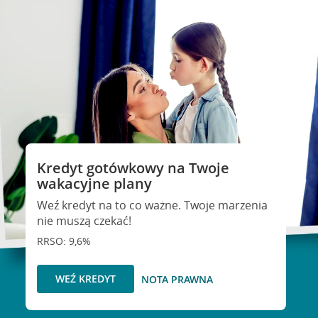
Kredyt gotówkowy na Twoje
wakacyjne plany
Weź kredyt na to co ważne. Twoje marzenia
nie muszą czekać!
RRSO: 9,6%
WEŹ KREDYT
NOTA PRAWNA