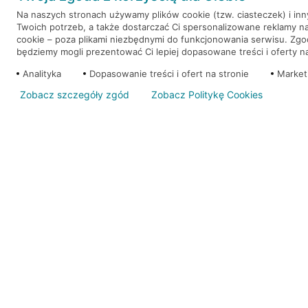
Na naszych stronach używamy plików cookie (tzw. ciasteczek) i in
Twoich potrzeb, a także dostarczać Ci spersonalizowane reklamy n
WEŹ KREDYT
NOTA PRAWNA
cookie – poza plikami niezbędnymi do funkcjonowania serwisu. Zg
będziemy mogli prezentować Ci lepiej dopasowane treści i oferty na 
Analityka
Dopasowanie treści i ofert na stronie
Market
Zobacz szczegóły zgód
Zobacz Politykę Cookies