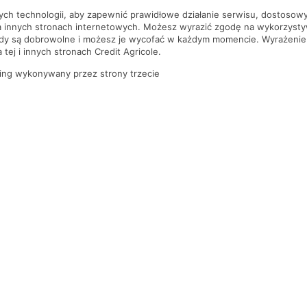
nych technologii, aby zapewnić prawidłowe działanie serwisu, dostoso
a innych stronach internetowych. Możesz wyrazić zgodę na wykorzystywa
ody są dobrowolne i możesz je wycofać w każdym momencie. Wyrażenie
tej i innych stronach Credit Agricole.
ing wykonywany przez strony trzecie
PYTANIA I ODPOWIEDZI