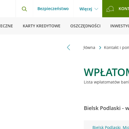
Bezpieczeństwo
KON
Więcej
TECZNE
KARTY KREDYTOWE
OSZCZĘDNOŚCI
INWESTYC
Strona główna
Kontakt i p
WPŁATO
Lista wpłatomatów bank
Bielsk Podlaski -
Bielsk Podlaski, Mi