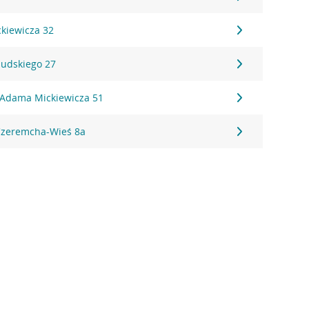
ckiewicza 32
łsudskiego 27
l. Adama Mickiewicza 51
Czeremcha-Wieś 8a