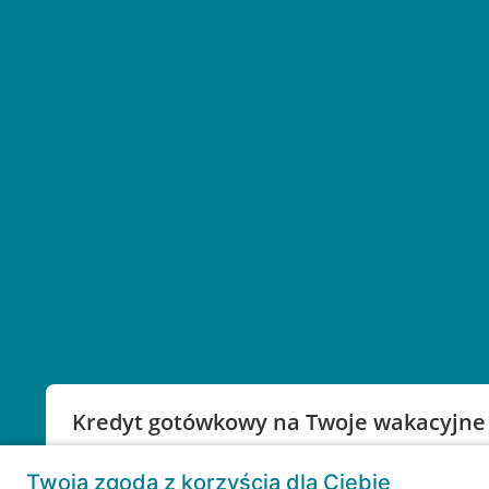
Kredyt gotówkowy na Twoje wakacyjne
Weź kredyt na to co ważne. Twoje marzenia nie mu
Twoja zgoda z korzyścią dla Ciebie
RRSO: 9,6%