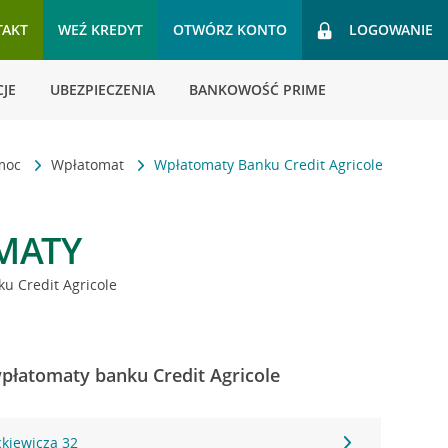
TAKT
WEŹ KREDYT
OTWÓRZ KONTO
LOGOWANIE
JE
UBEZPIECZENIA
BANKOWOŚĆ PRIME
omoc
Wpłatomat
Wpłatomaty Banku Credit Agricole
MATY
u Credit Agricole
 wpłatomaty banku Credit Agricole
ckiewicza 32