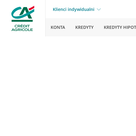
Klienci indywidualni
KONTA
KREDYTY
KREDYTY HIPO