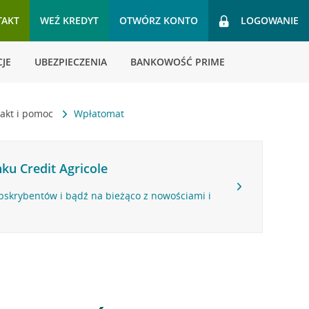
TAKT
WEŹ KREDYT
OTWÓRZ KONTO
LOGOWANIE
JE
UBEZPIECZENIA
BANKOWOŚĆ PRIME
akt i pomoc
Wpłatomat
ku Credit Agricole
bskrybentów i bądź na bieżąco z nowościami i