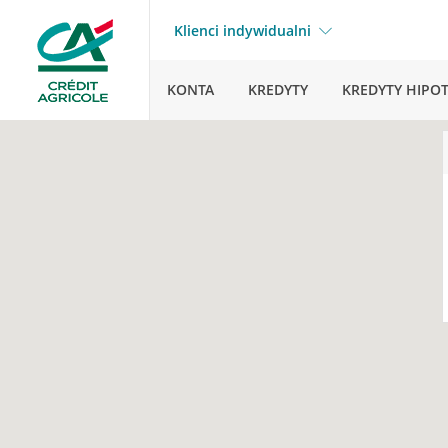
Klienci indywidualni
KONTA
KREDYTY
KREDYTY HIPO