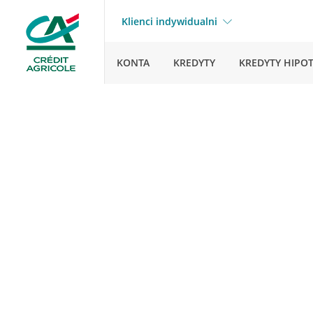
Klienci indywidualni
KONTA
KREDYTY
KREDYTY HIPO