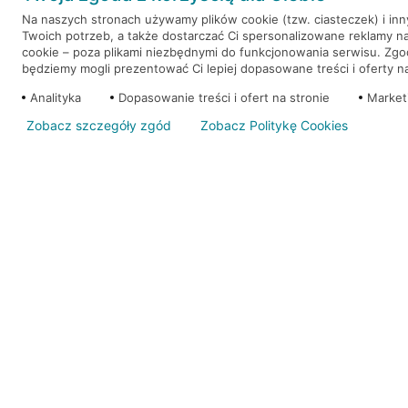
Na naszych stronach używamy plików cookie (tzw. ciasteczek) i in
Twoich potrzeb, a także dostarczać Ci spersonalizowane reklamy n
WEŹ KREDYT
NOTA PRAWNA
cookie – poza plikami niezbędnymi do funkcjonowania serwisu. Zg
będziemy mogli prezentować Ci lepiej dopasowane treści i oferty na 
Analityka
Dopasowanie treści i ofert na stronie
Market
Zobacz szczegóły zgód
Zobacz Politykę Cookies