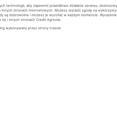
nych technologii, aby zapewnić prawidłowe działanie serwisu, dostoso
a innych stronach internetowych. Możesz wyrazić zgodę na wykorzystywa
ody są dobrowolne i możesz je wycofać w każdym momencie. Wyrażenie
tej i innych stronach Credit Agricole.
ing wykonywany przez strony trzecie
PYTANIA I ODPOWIEDZI