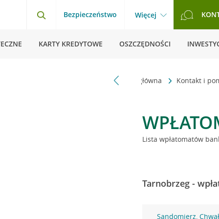
Bezpieczeństwo
KON
Więcej
TECZNE
KARTY KREDYTOWE
OSZCZĘDNOŚCI
INWESTYC
Strona główna
Kontakt i p
WPŁATO
Lista wpłatomatów bank
Tarnobrzeg - wpła
Sandomierz, Chwał