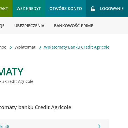
TAKT
WEŹ KREDYT
OTWÓRZ KONTO
LOGOWANIE
JE
UBEZPIECZENIA
BANKOWOŚĆ PRIME
omoc
Wpłatomat
Wpłatomaty Banku Credit Agricole
MATY
u Credit Agricole
tomaty banku Credit Agricole
ki 46