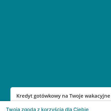
Kredyt gotówkowy na Twoje wakacyjne
Weź kredyt na to co ważne. Twoje marzenia nie mu
Twoja zgoda z korzyścią dla Ciebie
RRSO: 9,6%