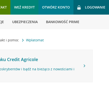
TAKT
WEŹ KREDYT
OTWÓRZ KONTO
LOGOWANIE
JE
UBEZPIECZENIA
BANKOWOŚĆ PRIME
akt i pomoc
Wpłatomat
ku Credit Agricole
bskrybentów i bądź na bieżąco z nowościami i