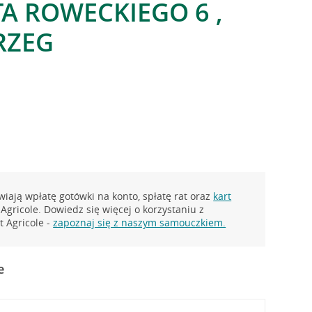
TA ROWECKIEGO 6 ,
RZEG
iają wpłatę gotówki na konto, spłatę rat oraz
kart
Agricole. Dowiedz się więcej o korzystaniu z
 Agricole -
zapoznaj się z naszym samouczkiem.
e