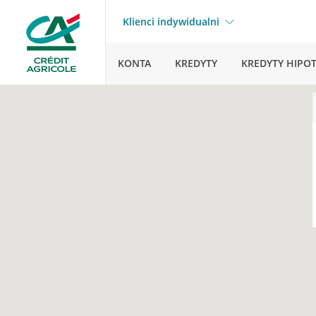
Klienci indywidualni
KONTA
KREDYTY
KREDYTY HIPO