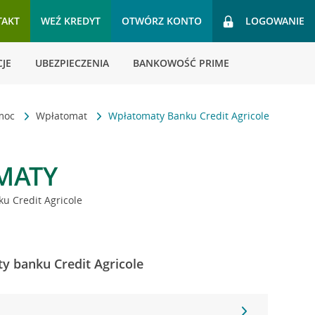
TAKT
WEŹ KREDYT
OTWÓRZ KONTO
LOGOWANIE
JE
UBEZPIECZENIA
BANKOWOŚĆ PRIME
omoc
Wpłatomat
Wpłatomaty Banku Credit Agricole
MATY
u Credit Agricole
y banku Credit Agricole