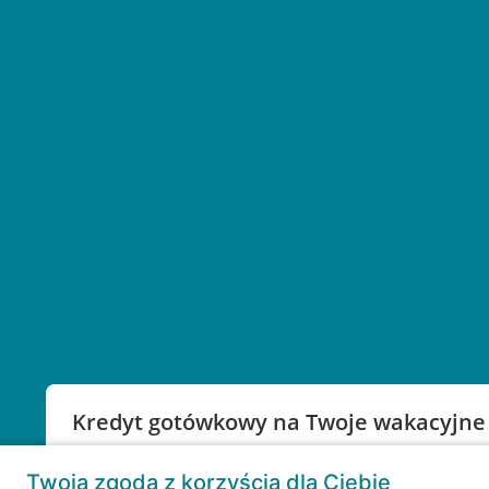
Kredyt gotówkowy na Twoje wakacyjne
Weź kredyt na to co ważne. Twoje marzenia nie mu
Twoja zgoda z korzyścią dla Ciebie
RRSO: 9,6%