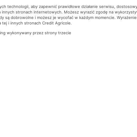
nych technologii, aby zapewnić prawidłowe działanie serwisu, dostoso
a innych stronach internetowych. Możesz wyrazić zgodę na wykorzystywa
ody są dobrowolne i możesz je wycofać w każdym momencie. Wyrażenie
tej i innych stronach Credit Agricole.
ing wykonywany przez strony trzecie
PYTANIA I ODPOWIEDZI