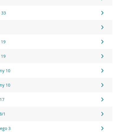
o 33
 19
 19
ny 10
ny 10
 17
8/1
iego 3