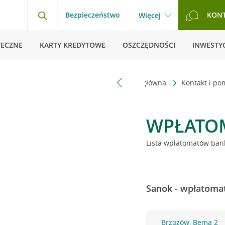
Bezpieczeństwo
KON
Więcej
TECZNE
KARTY KREDYTOWE
OSZCZĘDNOŚCI
INWESTYC
Strona główna
Kontakt i p
WPŁATO
Lista wpłatomatów bank
Sanok - wpłatomat
Brzozów, Bema 2