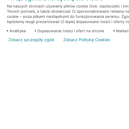
Na naszych stronach używamy plików cookie (tzw. ciasteczek) i in
Twoich potrzeb, a także dostarczać Ci spersonalizowane reklamy n
WEŹ KREDYT
NOTA PRAWNA
cookie – poza plikami niezbędnymi do funkcjonowania serwisu. Zg
będziemy mogli prezentować Ci lepiej dopasowane treści i oferty na 
Analityka
Dopasowanie treści i ofert na stronie
Market
Zobacz szczegóły zgód
Zobacz Politykę Cookies