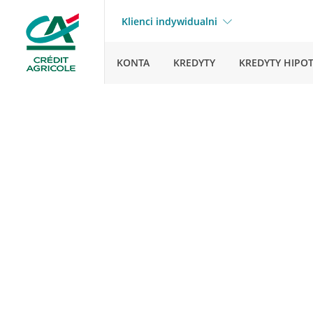
Klienci indywidualni
KONTA
KREDYTY
KREDYTY HIPO