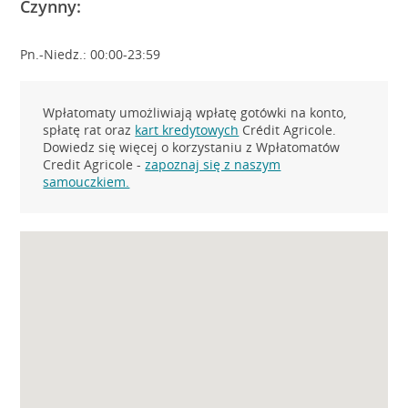
Czynny:
Pn.-Niedz.: 00:00-23:59
Wpłatomaty umożliwiają wpłatę gotówki na konto,
spłatę rat oraz
kart kredytowych
Crédit Agricole.
Dowiedz się więcej o korzystaniu z Wpłatomatów
Credit Agricole -
zapoznaj się z naszym
samouczkiem.