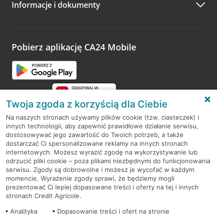
Informacje i dokumenty
Zachęcamy do podzielenia się z nami opinią o wizycie.
Wystarczy przejść na stronę
Oceń wizytę
, wyszukać
odwiedzoną placówkę i wypełnić formularz w ramach
platformy Profil Firmy w Google. Dziękujemy za wszystkie
opinie.
Pobierz aplikację CA24 Mobile
Przejdź do pytania
Twoja zgoda z korzyścią dla Ciebie
Na naszych stronach używamy plików cookie (tzw. ciasteczek) i
innych technologii, aby zapewnić prawidłowe działanie serwisu,
RODO
dostosowywać jego zawartość do Twoich potrzeb, a także
dostarczać Ci spersonalizowane reklamy na innych stronach
Regulamin serwisu
internetowych. Możesz wyrazić zgodę na wykorzystywanie lub
odrzucić pliki cookie – poza plikami niezbędnymi do funkcjonowania
Mapa serwisu
serwisu. Zgody są dobrowolne i możesz je wycofać w każdym
momencie. Wyrażenie zgody sprawi, że będziemy mogli
Polityka
Cookies
prezentować Ci lepiej dopasowane treści i oferty na tej i innych
stronach Credit Agricole.
Polityka prywatności
Analityka
Dopasowanie treści i ofert na stronie