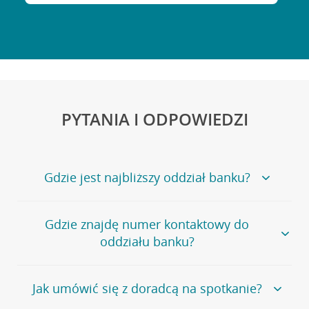
PYTANIA I ODPOWIEDZI
Gdzie jest najbliższy oddział banku?
Jeśli szukasz oddziału naszego banku, zapraszamy na
Gdzie znajdę numer kontaktowy do
stronę
Placówki i bankomaty
, na której znajduje się
oddziału banku?
wygodna wyszukiwarka.
Alternatywnie, możesz skorzystać z pełnej
listy naszych
oddziałów
.
Bank Credit Agricole nie udostępnia ogólnego numeru
Jak umówić się z doradcą na spotkanie?
telefonu do placówki bankowej.
Przejdź do pytania