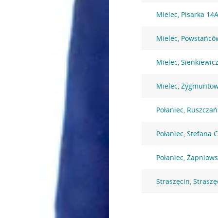
Mielec, Pisarka 14
Mielec, Powstańcó
Mielec, Sienkiewic
Mielec, Zygmuntow
Połaniec, Ruszczań
Połaniec, Stefana 
Połaniec, Żapniows
Straszęcin, Straszę