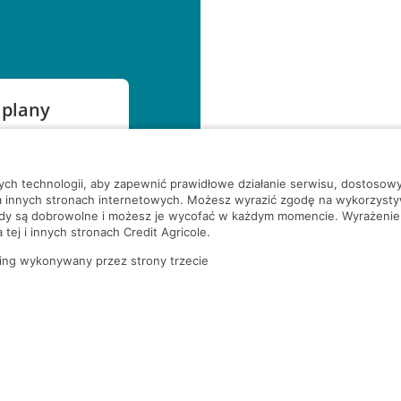
 plany
szą czekać!
nych technologii, aby zapewnić prawidłowe działanie serwisu, dostoso
a innych stronach internetowych. Możesz wyrazić zgodę na wykorzystywa
ody są dobrowolne i możesz je wycofać w każdym momencie. Wyrażenie
tej i innych stronach Credit Agricole.
ing wykonywany przez strony trzecie