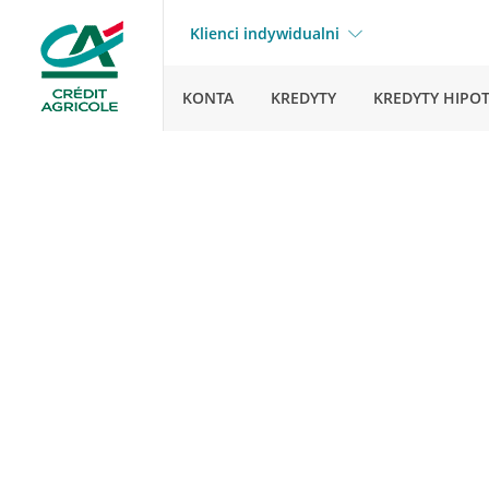
Klienci indywidualni
KONTA
KREDYTY
KREDYTY HIPO