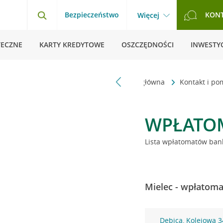
Bezpieczeństwo
KON
Więcej
TECZNE
KARTY KREDYTOWE
OSZCZĘDNOŚCI
INWESTYC
Strona główna
Kontakt i p
WPŁATO
Lista wpłatomatów bank
Mielec - wpłatoma
Dębica, Kolejowa 3