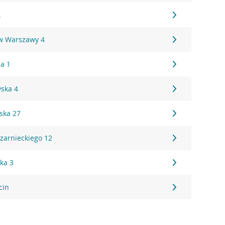
A
w Warszawy 4
za 1
ska 4
ska 27
Czarnieckiego 12
ka 3
cin