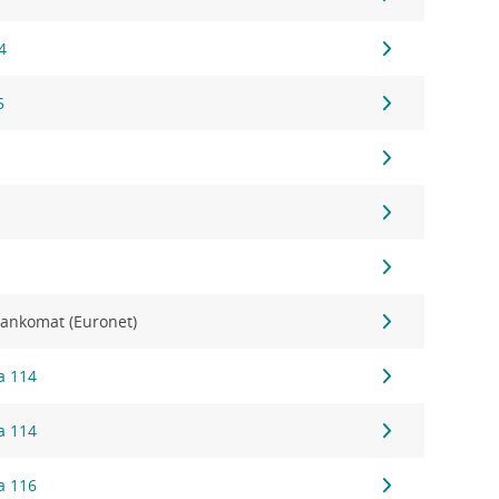
4
5
ankomat (Euronet)
a 114
a 114
a 116