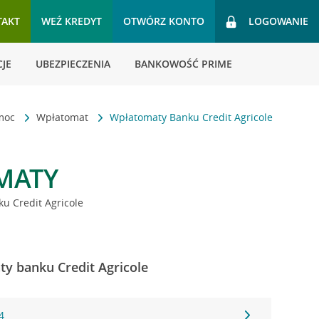
TAKT
WEŹ KREDYT
OTWÓRZ KONTO
LOGOWANIE
JE
UBEZPIECZENIA
BANKOWOŚĆ PRIME
omoc
Wpłatomat
Wpłatomaty Banku Credit Agricole
MATY
u Credit Agricole
ty banku Credit Agricole
4