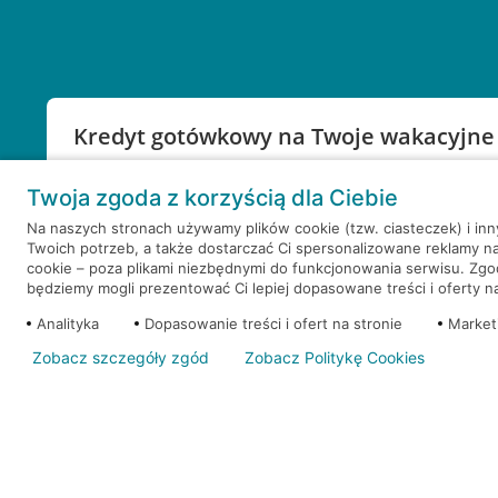
Kredyt gotówkowy na Twoje wakacyjne
Weź kredyt na to co ważne. Twoje marzenia nie mu
Twoja zgoda z korzyścią dla Ciebie
RRSO: 9,6%
Na naszych stronach używamy plików cookie (tzw. ciasteczek) i in
Twoich potrzeb, a także dostarczać Ci spersonalizowane reklamy n
WEŹ KREDYT
NOTA PRAWNA
cookie – poza plikami niezbędnymi do funkcjonowania serwisu. Zg
będziemy mogli prezentować Ci lepiej dopasowane treści i oferty na 
Analityka
Dopasowanie treści i ofert na stronie
Market
Zobacz szczegóły zgód
Zobacz Politykę Cookies