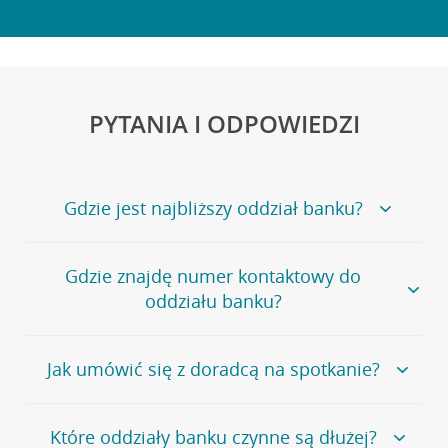
PYTANIA I ODPOWIEDZI
Gdzie jest najbliższy oddział banku?
Jeśli szukasz oddziału naszego banku, zapraszamy na
Gdzie znajdę numer kontaktowy do
stronę
Placówki i bankomaty
, na której znajduje się
oddziału banku?
wygodna wyszukiwarka.
Alternatywnie, możesz skorzystać z pełnej
listy naszych
oddziałów
.
Bank Credit Agricole nie udostępnia ogólnego numeru
Jak umówić się z doradcą na spotkanie?
telefonu do placówki bankowej.
Przejdź do pytania
Polecamy skorzystanie z możliwości wcześniejszego
Jeśli jesteś już
naszym
umówienia się z doradcą w placówce bankowej
.
Które oddziały banku czynne są dłużej?
klientem
możesz
samodzielnie
umówić się na spotkanie z