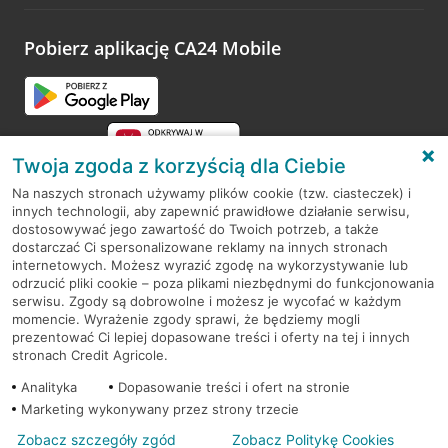
odwiedzoną placówkę i wypełnić formularz w ramach
platformy Profil Firmy w Google. Dziękujemy za wszystkie
opinie.
Pobierz aplikację CA24 Mobile
Przejdź do pytania
Twoja zgoda z korzyścią dla Ciebie
Na naszych stronach używamy plików cookie (tzw. ciasteczek) i
innych technologii, aby zapewnić prawidłowe działanie serwisu,
RODO
dostosowywać jego zawartość do Twoich potrzeb, a także
dostarczać Ci spersonalizowane reklamy na innych stronach
Regulamin serwisu
internetowych. Możesz wyrazić zgodę na wykorzystywanie lub
odrzucić pliki cookie – poza plikami niezbędnymi do funkcjonowania
Mapa serwisu
serwisu. Zgody są dobrowolne i możesz je wycofać w każdym
momencie. Wyrażenie zgody sprawi, że będziemy mogli
Polityka
Cookies
prezentować Ci lepiej dopasowane treści i oferty na tej i innych
stronach Credit Agricole.
Polityka prywatności
Analityka
Dopasowanie treści i ofert na stronie
Marketing wykonywany przez strony trzecie
Zobacz szczegóły zgód
Zobacz Politykę Cookies
© 2026 Credit Agricole Bank Polska S.A. Wszelkie prawa zastrzeżone