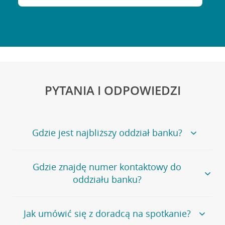
PYTANIA I ODPOWIEDZI
Gdzie jest najbliższy oddział banku?
Jeśli szukasz oddziału naszego banku, zapraszamy na
Gdzie znajdę numer kontaktowy do
stronę
Placówki i bankomaty
, na której znajduje się
oddziału banku?
wygodna wyszukiwarka.
Alternatywnie, możesz skorzystać z pełnej
listy naszych
oddziałów
.
Bank Credit Agricole nie udostępnia ogólnego numeru
Jak umówić się z doradcą na spotkanie?
telefonu do placówki bankowej.