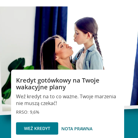
Kredyt gotówkowy na Twoje
wakacyjne plany
Weź kredyt na to co ważne. Twoje marzenia
nie muszą czekać!
RRSO: 9,6%
WEŹ KREDYT
NOTA PRAWNA