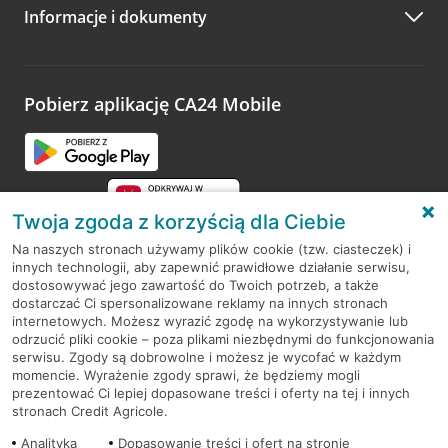
Informacje i dokumenty
Zachęcamy do podzielenia się z nami opinią o wizycie.
Wystarczy przejść na stronę
Oceń wizytę
, wyszukać
odwiedzoną placówkę i wypełnić formularz w ramach
platformy Profil Firmy w Google. Dziękujemy za wszystkie
opinie.
Pobierz aplikację CA24 Mobile
Przejdź do pytania
Twoja zgoda z korzyścią dla Ciebie
Na naszych stronach używamy plików cookie (tzw. ciasteczek) i
innych technologii, aby zapewnić prawidłowe działanie serwisu,
RODO
dostosowywać jego zawartość do Twoich potrzeb, a także
dostarczać Ci spersonalizowane reklamy na innych stronach
Regulamin serwisu
internetowych. Możesz wyrazić zgodę na wykorzystywanie lub
odrzucić pliki cookie – poza plikami niezbędnymi do funkcjonowania
Mapa serwisu
serwisu. Zgody są dobrowolne i możesz je wycofać w każdym
momencie. Wyrażenie zgody sprawi, że będziemy mogli
Polityka
Cookies
prezentować Ci lepiej dopasowane treści i oferty na tej i innych
stronach Credit Agricole.
Polityka prywatności
Analityka
Dopasowanie treści i ofert na stronie