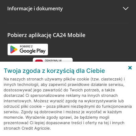
Informacje i dokumenty
Zachęcamy do podzielenia się z nami opinią o wizycie.
Wystarczy przejść na stronę
Oceń wizytę
, wyszukać
odwiedzoną placówkę i wypełnić formularz w ramach
platformy Profil Firmy w Google. Dziękujemy za wszystkie
opinie.
Pobierz aplikację CA24 Mobile
Przejdź do pytania
Twoja zgoda z korzyścią dla Ciebie
Na naszych stronach używamy plików cookie (tzw. ciasteczek) i
innych technologii, aby zapewnić prawidłowe działanie serwisu,
RODO
dostosowywać jego zawartość do Twoich potrzeb, a także
dostarczać Ci spersonalizowane reklamy na innych stronach
Regulamin serwisu
internetowych. Możesz wyrazić zgodę na wykorzystywanie lub
odrzucić pliki cookie – poza plikami niezbędnymi do funkcjonowania
Mapa serwisu
serwisu. Zgody są dobrowolne i możesz je wycofać w każdym
momencie. Wyrażenie zgody sprawi, że będziemy mogli
Polityka
Cookies
prezentować Ci lepiej dopasowane treści i oferty na tej i innych
stronach Credit Agricole.
Polityka prywatności