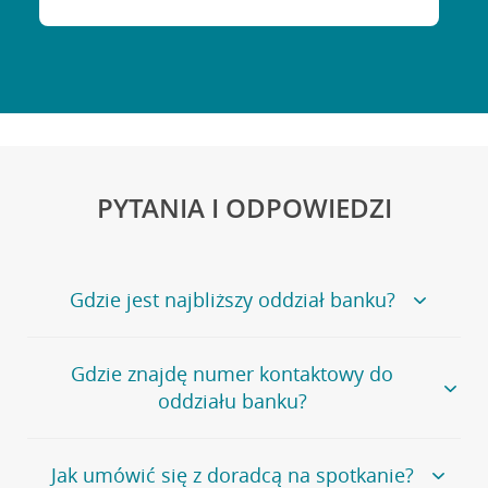
PYTANIA I ODPOWIEDZI
Gdzie jest najbliższy oddział banku?
Jeśli szukasz oddziału naszego banku, zapraszamy na
Gdzie znajdę numer kontaktowy do
stronę
Placówki i bankomaty
, na której znajduje się
oddziału banku?
wygodna wyszukiwarka.
Alternatywnie, możesz skorzystać z pełnej
listy naszych
oddziałów
.
Bank Credit Agricole nie udostępnia ogólnego numeru
Jak umówić się z doradcą na spotkanie?
telefonu do placówki bankowej.