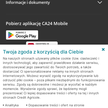
Informacje i dokumenty
Zachęcamy do podzielenia się z nami opinią o wizycie.
Wystarczy przejść na stronę
Oceń wizytę
, wyszukać
odwiedzoną placówkę i wypełnić formularz w ramach
platformy Profil Firmy w Google. Dziękujemy za wszystkie
opinie.
Pobierz aplikację CA24 Mobile
Przejdź do pytania
Twoja zgoda z korzyścią dla Ciebie
Na naszych stronach używamy plików cookie (tzw. ciasteczek) i
innych technologii, aby zapewnić prawidłowe działanie serwisu,
RODO
dostosowywać jego zawartość do Twoich potrzeb, a także
dostarczać Ci spersonalizowane reklamy na innych stronach
Regulamin serwisu
internetowych. Możesz wyrazić zgodę na wykorzystywanie lub
odrzucić pliki cookie – poza plikami niezbędnymi do funkcjonowania
Mapa serwisu
serwisu. Zgody są dobrowolne i możesz je wycofać w każdym
momencie. Wyrażenie zgody sprawi, że będziemy mogli
Polityka
Cookies
prezentować Ci lepiej dopasowane treści i oferty na tej i innych
stronach Credit Agricole.
Polityka prywatności
Analityka
Dopasowanie treści i ofert na stronie