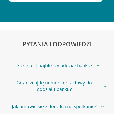
PYTANIA I ODPOWIEDZI
Gdzie jest najbliższy oddział banku?
Jeśli szukasz oddziału naszego banku, zapraszamy na
Gdzie znajdę numer kontaktowy do
stronę
Placówki i bankomaty
, na której znajduje się
oddziału banku?
wygodna wyszukiwarka.
Alternatywnie, możesz skorzystać z pełnej
listy naszych
oddziałów
.
Bank Credit Agricole nie udostępnia ogólnego numeru
Jak umówić się z doradcą na spotkanie?
telefonu do placówki bankowej.
Przejdź do pytania