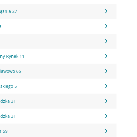
zążnia 27
0
ny Rynek 11
sławowo 65
rskiego 5
ldzka 31
ldzka 31
a 59