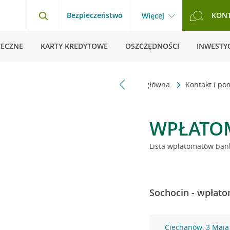
Bezpieczeństwo
KON
Więcej
TECZNE
KARTY KREDYTOWE
OSZCZĘDNOŚCI
INWESTYC
Strona główna
Kontakt i p
WPŁATO
Lista wpłatomatów bank
Sochocin - wpłato
Ciechanów, 3 Maja