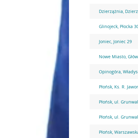
Dzierzążnia, Dzier
Glinojeck, Płocka 3
Joniec, Joniec 29
Nowe Miasto, Głów
Opinogóra, Włady
Płońsk, Ks. R. Jawo
Płońsk, ul. Grunwa
Płońsk, ul. Grunwa
Płońsk, Warszawsk