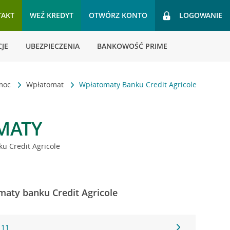
TAKT
WEŹ KREDYT
OTWÓRZ KONTO
LOGOWANIE
JE
UBEZPIECZENIA
BANKOWOŚĆ PRIME
omoc
Wpłatomat
Wpłatomaty Banku Credit Agricole
MATY
u Credit Agricole
maty banku Credit Agricole
 11