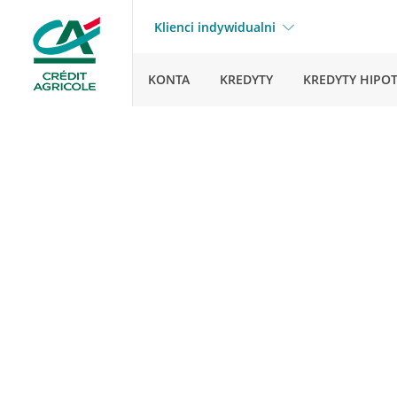
Klienci indywidualni
KONTA
KREDYTY
KREDYTY HIPO