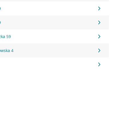
9
9
zka 59
owska 4
6