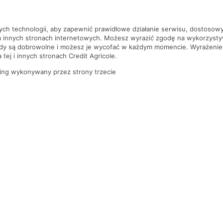
szą czekać!
nych technologii, aby zapewnić prawidłowe działanie serwisu, dostoso
a innych stronach internetowych. Możesz wyrazić zgodę na wykorzystywa
ody są dobrowolne i możesz je wycofać w każdym momencie. Wyrażenie
tej i innych stronach Credit Agricole.
ing wykonywany przez strony trzecie
PYTANIA I ODPOWIEDZI