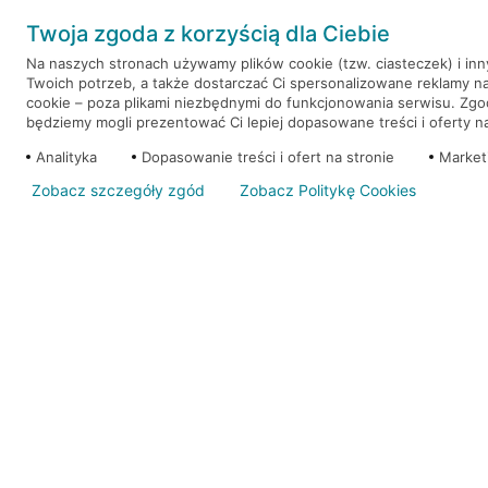
Weź kredyt na to co ważne. Twoje marzenia nie mu
Twoja zgoda z korzyścią dla Ciebie
RRSO: 9,6%
Na naszych stronach używamy plików cookie (tzw. ciasteczek) i in
Twoich potrzeb, a także dostarczać Ci spersonalizowane reklamy n
WEŹ KREDYT
NOTA PRAWNA
cookie – poza plikami niezbędnymi do funkcjonowania serwisu. Zg
będziemy mogli prezentować Ci lepiej dopasowane treści i oferty na 
Analityka
Dopasowanie treści i ofert na stronie
Market
Zobacz szczegóły zgód
Zobacz Politykę Cookies