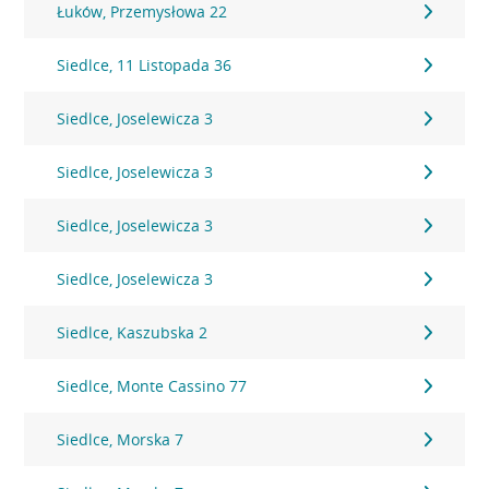
Łuków, Przemysłowa 22
Siedlce, 11 Listopada 36
Siedlce, Joselewicza 3
Siedlce, Joselewicza 3
Siedlce, Joselewicza 3
Siedlce, Joselewicza 3
Siedlce, Kaszubska 2
Siedlce, Monte Cassino 77
Siedlce, Morska 7