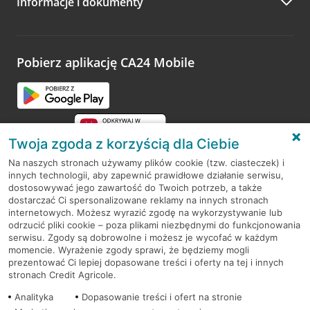
Informacje i dokumenty
Zachęcamy do podzielenia się z nami opinią o wizycie.
Wystarczy przejść na stronę
Oceń wizytę
, wyszukać
odwiedzoną placówkę i wypełnić formularz w ramach
platformy Profil Firmy w Google. Dziękujemy za wszystkie
opinie.
Pobierz aplikację CA24 Mobile
Przejdź do pytania
Twoja zgoda z korzyścią dla Ciebie
Na naszych stronach używamy plików cookie (tzw. ciasteczek) i
innych technologii, aby zapewnić prawidłowe działanie serwisu,
RODO
dostosowywać jego zawartość do Twoich potrzeb, a także
dostarczać Ci spersonalizowane reklamy na innych stronach
Regulamin serwisu
internetowych. Możesz wyrazić zgodę na wykorzystywanie lub
odrzucić pliki cookie – poza plikami niezbędnymi do funkcjonowania
Mapa serwisu
serwisu. Zgody są dobrowolne i możesz je wycofać w każdym
momencie. Wyrażenie zgody sprawi, że będziemy mogli
Polityka
Cookies
prezentować Ci lepiej dopasowane treści i oferty na tej i innych
stronach Credit Agricole.
Polityka prywatności
Analityka
Dopasowanie treści i ofert na stronie