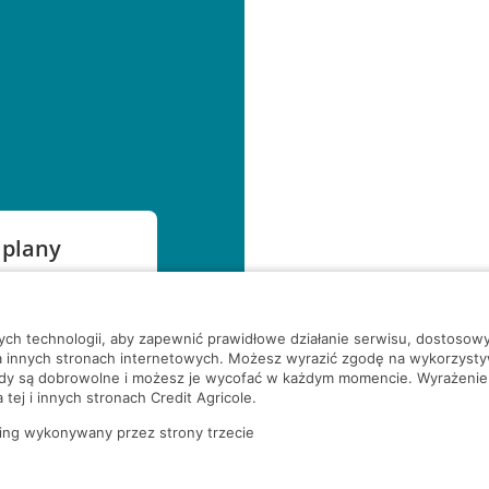
 plany
szą czekać!
nych technologii, aby zapewnić prawidłowe działanie serwisu, dostoso
a innych stronach internetowych. Możesz wyrazić zgodę na wykorzystywa
ody są dobrowolne i możesz je wycofać w każdym momencie. Wyrażenie
tej i innych stronach Credit Agricole.
ing wykonywany przez strony trzecie