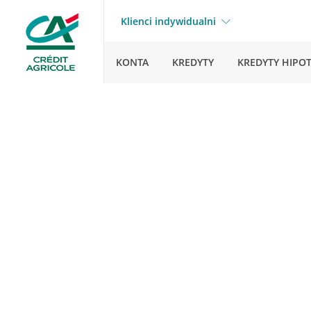
Klienci indywidualni
KONTA
KREDYTY
KREDYTY HIPO