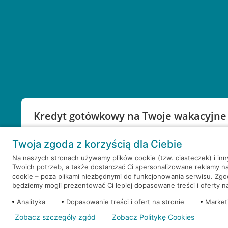
Kredyt gotówkowy na Twoje wakacyjne
Weź kredyt na to co ważne. Twoje marzenia nie mu
Twoja zgoda z korzyścią dla Ciebie
RRSO: 9,6%
Na naszych stronach używamy plików cookie (tzw. ciasteczek) i in
Twoich potrzeb, a także dostarczać Ci spersonalizowane reklamy n
WEŹ KREDYT
NOTA PRAWNA
cookie – poza plikami niezbędnymi do funkcjonowania serwisu. Zg
będziemy mogli prezentować Ci lepiej dopasowane treści i oferty na 
Analityka
Dopasowanie treści i ofert na stronie
Market
Zobacz szczegóły zgód
Zobacz Politykę Cookies