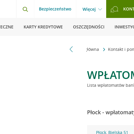
Bezpieczeństwo
KON
Więcej
TECZNE
KARTY KREDYTOWE
OSZCZĘDNOŚCI
INWESTYC
Strona główna
Kontakt i p
WPŁATO
Lista wpłatomatów bank
Płock - wpłatomat
Płock, Bielska 51