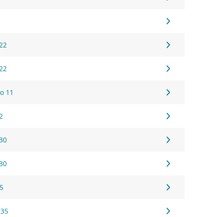
 22
 22
go 11
2
 30
 30
 5
 35