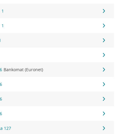
 1
 1
1
16
Bankomat (Euronet)
16
16
16
ka 127