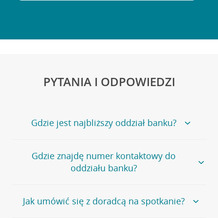
PYTANIA I ODPOWIEDZI
Gdzie jest najbliższy oddział banku?
Jeśli szukasz oddziału naszego banku, zapraszamy na
Gdzie znajdę numer kontaktowy do
stronę
Placówki i bankomaty
, na której znajduje się
oddziału banku?
wygodna wyszukiwarka.
Alternatywnie, możesz skorzystać z pełnej
listy naszych
oddziałów
.
Bank Credit Agricole nie udostępnia ogólnego numeru
Jak umówić się z doradcą na spotkanie?
telefonu do placówki bankowej.
Przejdź do pytania