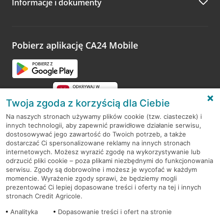
Informacje i dokumenty
Zachęcamy do podzielenia się z nami opinią o wizycie.
Wystarczy przejść na stronę
Oceń wizytę
, wyszukać
odwiedzoną placówkę i wypełnić formularz w ramach
platformy Profil Firmy w Google. Dziękujemy za wszystkie
opinie.
Pobierz aplikację CA24 Mobile
Przejdź do pytania
Twoja zgoda z korzyścią dla Ciebie
Na naszych stronach używamy plików cookie (tzw. ciasteczek) i
innych technologii, aby zapewnić prawidłowe działanie serwisu,
RODO
dostosowywać jego zawartość do Twoich potrzeb, a także
dostarczać Ci spersonalizowane reklamy na innych stronach
Regulamin serwisu
internetowych. Możesz wyrazić zgodę na wykorzystywanie lub
odrzucić pliki cookie – poza plikami niezbędnymi do funkcjonowania
Mapa serwisu
serwisu. Zgody są dobrowolne i możesz je wycofać w każdym
momencie. Wyrażenie zgody sprawi, że będziemy mogli
Polityka
Cookies
prezentować Ci lepiej dopasowane treści i oferty na tej i innych
stronach Credit Agricole.
Polityka prywatności
Analityka
Dopasowanie treści i ofert na stronie