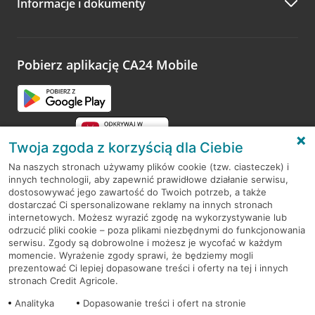
Informacje i dokumenty
Zachęcamy do podzielenia się z nami opinią o wizycie.
Wystarczy przejść na stronę
Oceń wizytę
, wyszukać
odwiedzoną placówkę i wypełnić formularz w ramach
platformy Profil Firmy w Google. Dziękujemy za wszystkie
opinie.
Pobierz aplikację CA24 Mobile
Przejdź do pytania
Twoja zgoda z korzyścią dla Ciebie
Na naszych stronach używamy plików cookie (tzw. ciasteczek) i
innych technologii, aby zapewnić prawidłowe działanie serwisu,
RODO
dostosowywać jego zawartość do Twoich potrzeb, a także
dostarczać Ci spersonalizowane reklamy na innych stronach
Regulamin serwisu
internetowych. Możesz wyrazić zgodę na wykorzystywanie lub
odrzucić pliki cookie – poza plikami niezbędnymi do funkcjonowania
Mapa serwisu
serwisu. Zgody są dobrowolne i możesz je wycofać w każdym
momencie. Wyrażenie zgody sprawi, że będziemy mogli
Polityka
Cookies
prezentować Ci lepiej dopasowane treści i oferty na tej i innych
stronach Credit Agricole.
Polityka prywatności
Analityka
Dopasowanie treści i ofert na stronie