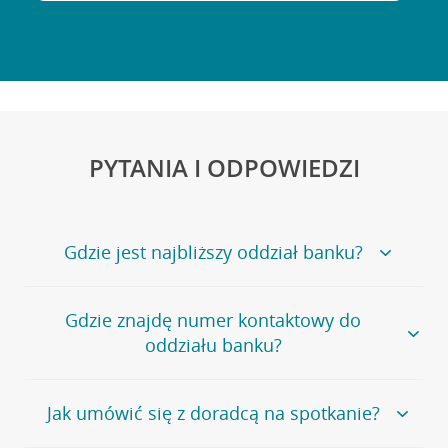
PYTANIA I ODPOWIEDZI
Gdzie jest najbliższy oddział banku?
Jeśli szukasz oddziału naszego banku, zapraszamy na
Gdzie znajdę numer kontaktowy do
stronę
Placówki i bankomaty
, na której znajduje się
oddziału banku?
wygodna wyszukiwarka.
Alternatywnie, możesz skorzystać z pełnej
listy naszych
oddziałów
.
Bank Credit Agricole nie udostępnia ogólnego numeru
Jak umówić się z doradcą na spotkanie?
telefonu do placówki bankowej.
Przejdź do pytania