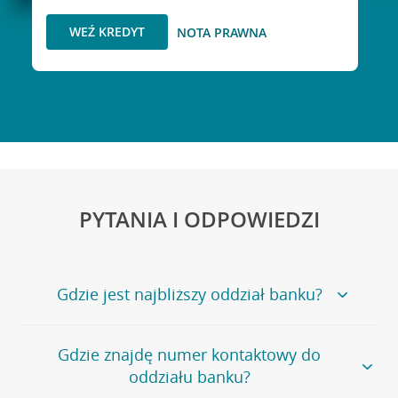
WEŹ KREDYT
NOTA PRAWNA
PYTANIA I ODPOWIEDZI
Gdzie jest najbliższy oddział banku?
Jeśli szukasz oddziału naszego banku, zapraszamy na
Gdzie znajdę numer kontaktowy do
stronę
Placówki i bankomaty
, na której znajduje się
oddziału banku?
wygodna wyszukiwarka.