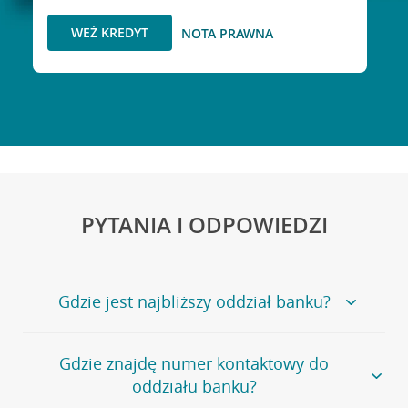
WEŹ KREDYT
NOTA PRAWNA
PYTANIA I ODPOWIEDZI
Gdzie jest najbliższy oddział banku?
Jeśli szukasz oddziału naszego banku, zapraszamy na
Gdzie znajdę numer kontaktowy do
stronę
Placówki i bankomaty
, na której znajduje się
oddziału banku?
wygodna wyszukiwarka.