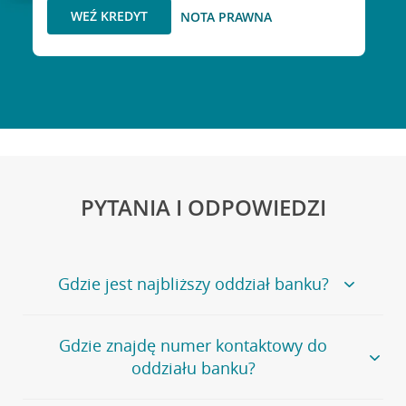
WEŹ KREDYT
NOTA PRAWNA
PYTANIA I ODPOWIEDZI
Gdzie jest najbliższy oddział banku?
Jeśli szukasz oddziału naszego banku, zapraszamy na
Gdzie znajdę numer kontaktowy do
stronę
Placówki i bankomaty
, na której znajduje się
oddziału banku?
wygodna wyszukiwarka.
Alternatywnie, możesz skorzystać z pełnej
listy naszych