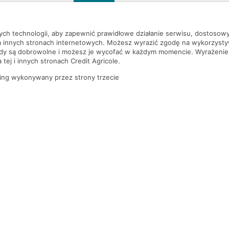
szą czekać!
nych technologii, aby zapewnić prawidłowe działanie serwisu, dostoso
a innych stronach internetowych. Możesz wyrazić zgodę na wykorzystywa
ody są dobrowolne i możesz je wycofać w każdym momencie. Wyrażenie
tej i innych stronach Credit Agricole.
ing wykonywany przez strony trzecie
PYTANIA I ODPOWIEDZI