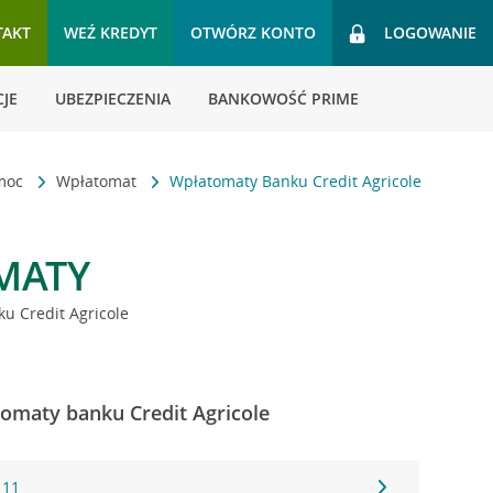
TAKT
WEŹ KREDYT
OTWÓRZ KONTO
LOGOWANIE
JE
UBEZPIECZENIA
BANKOWOŚĆ PRIME
omoc
Wpłatomat
Wpłatomaty Banku Credit Agricole
MATY
u Credit Agricole
omaty banku Credit Agricole
 11