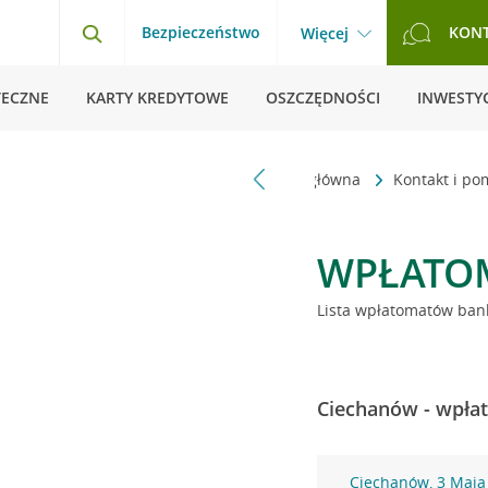
Bezpieczeństwo
KON
Więcej
TECZNE
KARTY KREDYTOWE
OSZCZĘDNOŚCI
INWESTYC
Strona główna
Kontakt i p
WPŁATO
Lista wpłatomatów bank
Ciechanów - wpłat
Ciechanów, 3 Maja