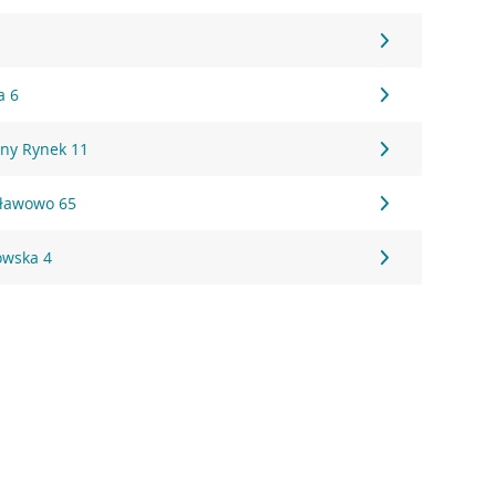
a 6
ny Rynek 11
sławowo 65
owska 4