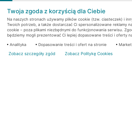
Weź kredyt na to co ważne. Twoje marzenia nie mu
Twoja zgoda z korzyścią dla Ciebie
RRSO: 9,6%
Na naszych stronach używamy plików cookie (tzw. ciasteczek) i in
Twoich potrzeb, a także dostarczać Ci spersonalizowane reklamy n
WEŹ KREDYT
NOTA PRAWNA
cookie – poza plikami niezbędnymi do funkcjonowania serwisu. Zg
będziemy mogli prezentować Ci lepiej dopasowane treści i oferty na 
Analityka
Dopasowanie treści i ofert na stronie
Market
Zobacz szczegóły zgód
Zobacz Politykę Cookies