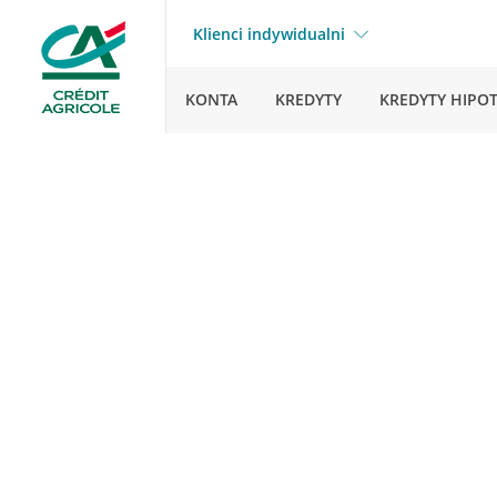
Klienci indywidualni
KONTA
KREDYTY
KREDYTY HIPO