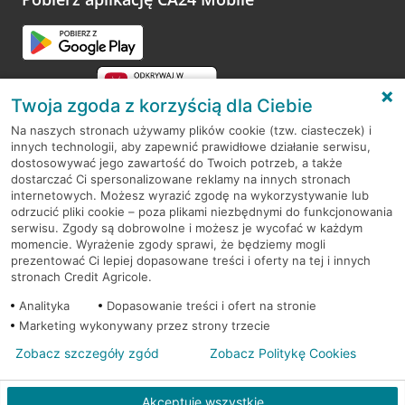
Przejdź do pytania
Twoja zgoda z korzyścią dla Ciebie
Na naszych stronach używamy plików cookie (tzw. ciasteczek) i
innych technologii, aby zapewnić prawidłowe działanie serwisu,
RODO
dostosowywać jego zawartość do Twoich potrzeb, a także
dostarczać Ci spersonalizowane reklamy na innych stronach
Regulamin serwisu
internetowych. Możesz wyrazić zgodę na wykorzystywanie lub
odrzucić pliki cookie – poza plikami niezbędnymi do funkcjonowania
Mapa serwisu
serwisu. Zgody są dobrowolne i możesz je wycofać w każdym
momencie. Wyrażenie zgody sprawi, że będziemy mogli
Polityka
Cookies
prezentować Ci lepiej dopasowane treści i oferty na tej i innych
stronach Credit Agricole.
Polityka prywatności
Analityka
Dopasowanie treści i ofert na stronie
Marketing wykonywany przez strony trzecie
Zobacz szczegóły zgód
Zobacz Politykę Cookies
© 2026 Credit Agricole Bank Polska S.A. Wszelkie prawa zastrzeżone
Akceptuję wszystkie