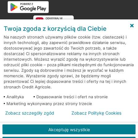
Przejdź do pytania
Twoja zgoda z korzyścią dla Ciebie
Na naszych stronach używamy plików cookie (tzw. ciasteczek) i
innych technologii, aby zapewnić prawidłowe działanie serwisu,
RODO
dostosowywać jego zawartość do Twoich potrzeb, a także
dostarczać Ci spersonalizowane reklamy na innych stronach
Regulamin serwisu
internetowych. Możesz wyrazić zgodę na wykorzystywanie lub
odrzucić pliki cookie – poza plikami niezbędnymi do funkcjonowania
Mapa serwisu
serwisu. Zgody są dobrowolne i możesz je wycofać w każdym
momencie. Wyrażenie zgody sprawi, że będziemy mogli
Polityka
Cookies
prezentować Ci lepiej dopasowane treści i oferty na tej i innych
stronach Credit Agricole.
Polityka prywatności
Analityka
Dopasowanie treści i ofert na stronie
Marketing wykonywany przez strony trzecie
Zobacz szczegóły zgód
Zobacz Politykę Cookies
© 2026 Credit Agricole Bank Polska S.A. Wszelkie prawa zastrzeżone
Akceptuję wszystkie