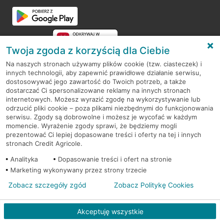
Przejdź do pytania
Twoja zgoda z korzyścią dla Ciebie
Na naszych stronach używamy plików cookie (tzw. ciasteczek) i
innych technologii, aby zapewnić prawidłowe działanie serwisu,
RODO
dostosowywać jego zawartość do Twoich potrzeb, a także
dostarczać Ci spersonalizowane reklamy na innych stronach
Regulamin serwisu
internetowych. Możesz wyrazić zgodę na wykorzystywanie lub
odrzucić pliki cookie – poza plikami niezbędnymi do funkcjonowania
Mapa serwisu
serwisu. Zgody są dobrowolne i możesz je wycofać w każdym
momencie. Wyrażenie zgody sprawi, że będziemy mogli
Polityka
Cookies
prezentować Ci lepiej dopasowane treści i oferty na tej i innych
stronach Credit Agricole.
Polityka prywatności
Analityka
Dopasowanie treści i ofert na stronie
Marketing wykonywany przez strony trzecie
Zobacz szczegóły zgód
Zobacz Politykę Cookies
© 2026 Credit Agricole Bank Polska S.A. Wszelkie prawa zastrzeżone
Akceptuję wszystkie