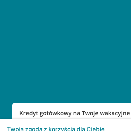
Kredyt gotówkowy na Twoje wakacyjne
Weź kredyt na to co ważne. Twoje marzenia nie mu
Twoja zgoda z korzyścią dla Ciebie
RRSO: 9,6%