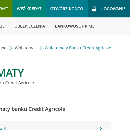
TAKT
WEŹ KREDYT
OTWÓRZ KONTO
LOGOWANIE
JE
UBEZPIECZENIA
BANKOWOŚĆ PRIME
omoc
Wpłatomat
Wpłatomaty Banku Credit Agricole
MATY
u Credit Agricole
maty banku Credit Agricole
a 3