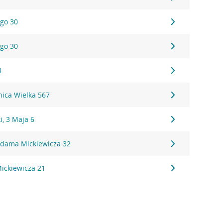
ego 30
ego 30
4
pnica Wielka 567
, 3 Maja 6
Adama Mickiewicza 32
ickiewicza 21