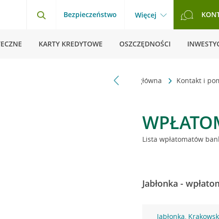
Bezpieczeństwo
KON
Więcej
TECZNE
KARTY KREDYTOWE
OSZCZĘDNOŚCI
INWESTYC
Strona główna
Kontakt i p
WPŁATO
Lista wpłatomatów bank
Jabłonka - wpłato
Jabłonka, Krakowsk