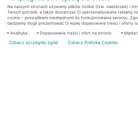
Na naszych stronach używamy plików cookie (tzw. ciasteczek) i in
Twoich potrzeb, a także dostarczać Ci spersonalizowane reklamy n
WEŹ KREDYT
NOTA PRAWNA
cookie – poza plikami niezbędnymi do funkcjonowania serwisu. Zg
będziemy mogli prezentować Ci lepiej dopasowane treści i oferty na 
Analityka
Dopasowanie treści i ofert na stronie
Market
Zobacz szczegóły zgód
Zobacz Politykę Cookies