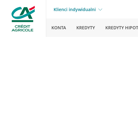
Klienci indywidualni
KONTA
KREDYTY
KREDYTY HIPO