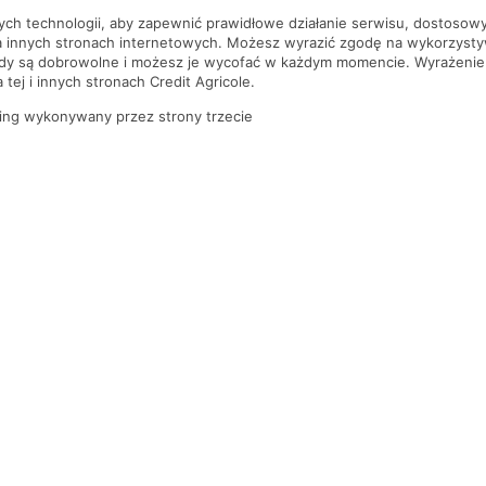
nych technologii, aby zapewnić prawidłowe działanie serwisu, dostoso
a innych stronach internetowych. Możesz wyrazić zgodę na wykorzystywa
ody są dobrowolne i możesz je wycofać w każdym momencie. Wyrażenie
tej i innych stronach Credit Agricole.
ing wykonywany przez strony trzecie
PYTANIA I ODPOWIEDZI