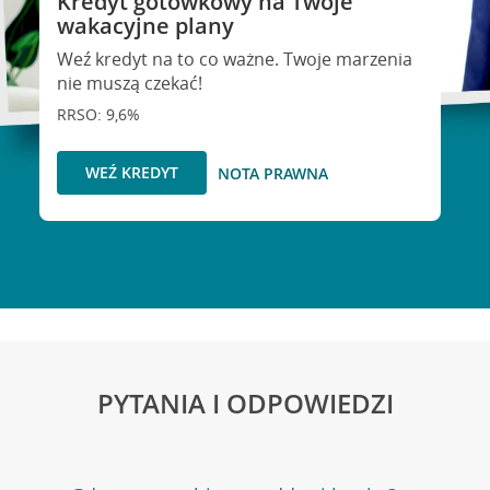
Kredyt gotówkowy na Twoje
wakacyjne plany
Weź kredyt na to co ważne. Twoje marzenia
nie muszą czekać!
RRSO: 9,6%
WEŹ KREDYT
NOTA PRAWNA
PYTANIA I ODPOWIEDZI