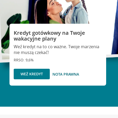
Kredyt gotówkowy na Twoje
wakacyjne plany
Weź kredyt na to co ważne. Twoje marzenia
nie muszą czekać!
RRSO: 9,6%
WEŹ KREDYT
NOTA PRAWNA