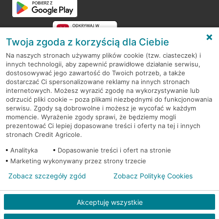
Twoja zgoda z korzyścią dla Ciebie
Na naszych stronach używamy plików cookie (tzw. ciasteczek) i
innych technologii, aby zapewnić prawidłowe działanie serwisu,
RODO
dostosowywać jego zawartość do Twoich potrzeb, a także
dostarczać Ci spersonalizowane reklamy na innych stronach
Regulamin serwisu
internetowych. Możesz wyrazić zgodę na wykorzystywanie lub
odrzucić pliki cookie – poza plikami niezbędnymi do funkcjonowania
Mapa serwisu
serwisu. Zgody są dobrowolne i możesz je wycofać w każdym
momencie. Wyrażenie zgody sprawi, że będziemy mogli
Polityka
Cookies
prezentować Ci lepiej dopasowane treści i oferty na tej i innych
stronach Credit Agricole.
Polityka prywatności
Analityka
Dopasowanie treści i ofert na stronie
Marketing wykonywany przez strony trzecie
Zobacz szczegóły zgód
Zobacz Politykę Cookies
© 2026 Credit Agricole Bank Polska S.A. Wszelkie prawa zastrzeżone
Akceptuję wszystkie