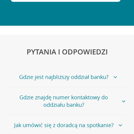
PYTANIA I ODPOWIEDZI
Gdzie jest najbliższy oddział banku?
Jeśli szukasz oddziału naszego banku, zapraszamy na
Gdzie znajdę numer kontaktowy do
stronę
Placówki i bankomaty
, na której znajduje się
oddziału banku?
wygodna wyszukiwarka.
Alternatywnie, możesz skorzystać z pełnej
listy naszych
oddziałów
.
Bank Credit Agricole nie udostępnia ogólnego numeru
Jak umówić się z doradcą na spotkanie?
telefonu do placówki bankowej.
Przejdź do pytania