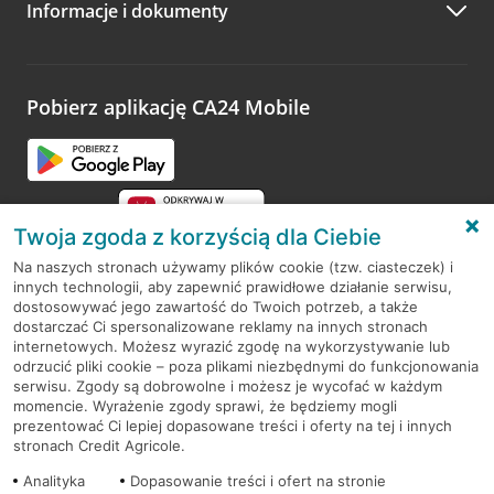
Informacje i dokumenty
Zachęcamy do podzielenia się z nami opinią o wizycie.
Wystarczy przejść na stronę
Oceń wizytę
, wyszukać
odwiedzoną placówkę i wypełnić formularz w ramach
platformy Profil Firmy w Google. Dziękujemy za wszystkie
opinie.
Pobierz aplikację CA24 Mobile
Przejdź do pytania
Twoja zgoda z korzyścią dla Ciebie
Na naszych stronach używamy plików cookie (tzw. ciasteczek) i
innych technologii, aby zapewnić prawidłowe działanie serwisu,
RODO
dostosowywać jego zawartość do Twoich potrzeb, a także
dostarczać Ci spersonalizowane reklamy na innych stronach
Regulamin serwisu
internetowych. Możesz wyrazić zgodę na wykorzystywanie lub
odrzucić pliki cookie – poza plikami niezbędnymi do funkcjonowania
Mapa serwisu
serwisu. Zgody są dobrowolne i możesz je wycofać w każdym
momencie. Wyrażenie zgody sprawi, że będziemy mogli
Polityka
Cookies
prezentować Ci lepiej dopasowane treści i oferty na tej i innych
stronach Credit Agricole.
Polityka prywatności
Analityka
Dopasowanie treści i ofert na stronie