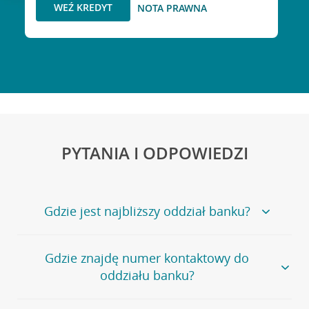
WEŹ KREDYT
NOTA PRAWNA
PYTANIA I ODPOWIEDZI
Gdzie jest najbliższy oddział banku?
Jeśli szukasz oddziału naszego banku, zapraszamy na
Gdzie znajdę numer kontaktowy do
stronę
Placówki i bankomaty
, na której znajduje się
oddziału banku?
wygodna wyszukiwarka.
Alternatywnie, możesz skorzystać z pełnej
listy naszych