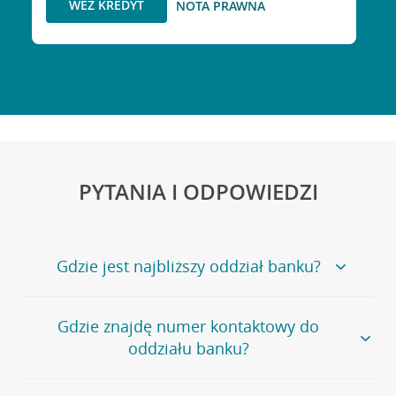
WEŹ KREDYT
NOTA PRAWNA
PYTANIA I ODPOWIEDZI
Gdzie jest najbliższy oddział banku?
Jeśli szukasz oddziału naszego banku, zapraszamy na
Gdzie znajdę numer kontaktowy do
stronę
Placówki i bankomaty
, na której znajduje się
oddziału banku?
wygodna wyszukiwarka.
Alternatywnie, możesz skorzystać z pełnej
listy naszych