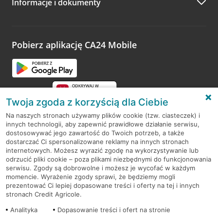
Informacje i dokumenty
Zachęcamy do podzielenia się z nami opinią o wizycie.
Wystarczy przejść na stronę
Oceń wizytę
, wyszukać
odwiedzoną placówkę i wypełnić formularz w ramach
platformy Profil Firmy w Google. Dziękujemy za wszystkie
opinie.
Pobierz aplikację CA24 Mobile
Przejdź do pytania
Twoja zgoda z korzyścią dla Ciebie
Na naszych stronach używamy plików cookie (tzw. ciasteczek) i
innych technologii, aby zapewnić prawidłowe działanie serwisu,
RODO
dostosowywać jego zawartość do Twoich potrzeb, a także
dostarczać Ci spersonalizowane reklamy na innych stronach
Regulamin serwisu
internetowych. Możesz wyrazić zgodę na wykorzystywanie lub
odrzucić pliki cookie – poza plikami niezbędnymi do funkcjonowania
Mapa serwisu
serwisu. Zgody są dobrowolne i możesz je wycofać w każdym
momencie. Wyrażenie zgody sprawi, że będziemy mogli
Polityka
Cookies
prezentować Ci lepiej dopasowane treści i oferty na tej i innych
stronach Credit Agricole.
Polityka prywatności
Analityka
Dopasowanie treści i ofert na stronie