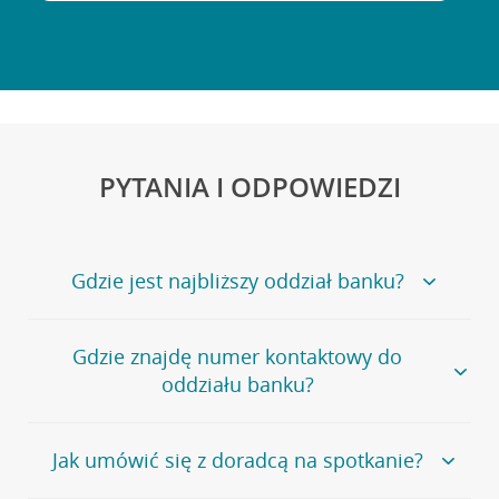
PYTANIA I ODPOWIEDZI
Gdzie jest najbliższy oddział banku?
Jeśli szukasz oddziału naszego banku, zapraszamy na
Gdzie znajdę numer kontaktowy do
stronę
Placówki i bankomaty
, na której znajduje się
oddziału banku?
wygodna wyszukiwarka.
Alternatywnie, możesz skorzystać z pełnej
listy naszych
oddziałów
.
Bank Credit Agricole nie udostępnia ogólnego numeru
Jak umówić się z doradcą na spotkanie?
telefonu do placówki bankowej.
Przejdź do pytania