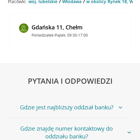
Placówki:
woj. lubelskie
Włodawa
w okolicy Rynek 18, Wło
Gdańska 11, Chełm
Poniedziałek-Piątek: 09:30-17:00
PYTANIA I ODPOWIEDZI
Gdzie jest najbliższy oddział banku?
Jeśli szukasz oddziału naszego banku, zapraszamy na
Gdzie znajdę numer kontaktowy do
stronę
Placówki i bankomaty
, na której znajduje się
oddziału banku?
wygodna wyszukiwarka.