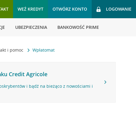
TAKT
WEŹ KREDYT
OTWÓRZ KONTO
LOGOWANIE
JE
UBEZPIECZENIA
BANKOWOŚĆ PRIME
akt i pomoc
Wpłatomat
ku Credit Agricole
bskrybentów i bądź na bieżąco z nowościami i