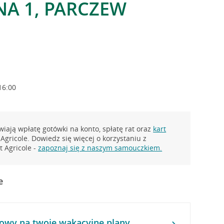
NA 1, PARCZEW
16:00
iają wpłatę gotówki na konto, spłatę rat oraz
kart
Agricole. Dowiedz się więcej o korzystaniu z
 Agricole -
zapoznaj się z naszym samouczkiem.
e
owy na twoje wakacyjne plany