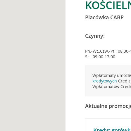
KOŚCIEL
Placówka CABP
Czynny:
Pn.-Wt.,Czw.-Pt.: 08:30-
Śr.: 09:00-17:00
Wpłatomaty umożliw
kredytowych
Crédit 
Wpłatomatów Credit
Aktualne promocj
Kredyt gotówk