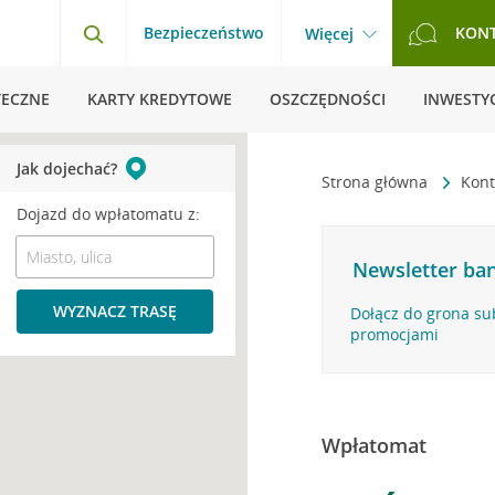
Bezpieczeństwo
KON
Więcej
TECZNE
KARTY KREDYTOWE
OSZCZĘDNOŚCI
INWESTYC
Jak dojechać?
Strona główna
Kont
Dojazd do wpłatomatu z:
Newsletter ban
WYZNACZ TRASĘ
Dołącz do grona su
promocjami
Wpłatomat