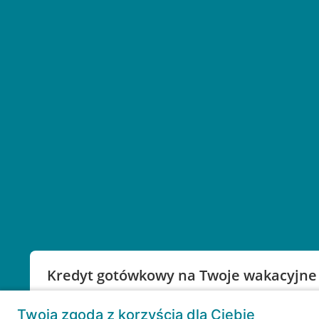
Kredyt gotówkowy na Twoje wakacyjne
Weź kredyt na to co ważne. Twoje marzenia nie mu
Twoja zgoda z korzyścią dla Ciebie
RRSO: 9,6%