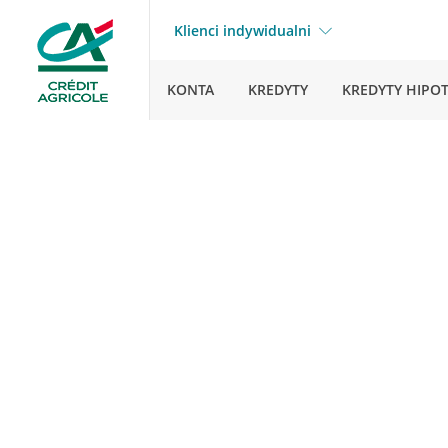
Klienci indywidualni
KONTA
KREDYTY
KREDYTY HIPO