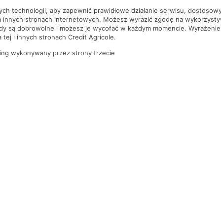
nych technologii, aby zapewnić prawidłowe działanie serwisu, dostoso
a innych stronach internetowych. Możesz wyrazić zgodę na wykorzystywa
ody są dobrowolne i możesz je wycofać w każdym momencie. Wyrażenie
tej i innych stronach Credit Agricole.
ing wykonywany przez strony trzecie
PYTANIA I ODPOWIEDZI