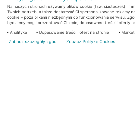
Na naszych stronach używamy plików cookie (tzw. ciasteczek) i in
Twoich potrzeb, a także dostarczać Ci spersonalizowane reklamy n
WEŹ KREDYT
NOTA PRAWNA
cookie – poza plikami niezbędnymi do funkcjonowania serwisu. Zg
będziemy mogli prezentować Ci lepiej dopasowane treści i oferty na 
Analityka
Dopasowanie treści i ofert na stronie
Market
Zobacz szczegóły zgód
Zobacz Politykę Cookies