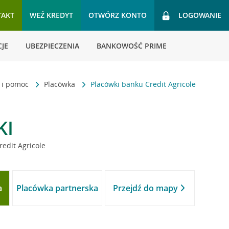
TAKT
WEŹ KREDYT
OTWÓRZ KONTO
LOGOWANIE
JE
UBEZPIECZENIA
BANKOWOŚĆ PRIME
t i pomoc
Placówka
Placówki banku Credit Agricole
KI
redit Agricole
a
Placówka partnerska
Przejdź do mapy