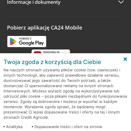
Informacje i dokumenty
Zachęcamy do podzielenia się z nami opinią o wizycie.
Wystarczy przejść na stronę
Oceń wizytę
, wyszukać
odwiedzoną placówkę i wypełnić formularz w ramach
platformy Profil Firmy w Google. Dziękujemy za wszystkie
opinie.
Pobierz aplikację CA24 Mobile
Przejdź do pytania
Twoja zgoda z korzyścią dla Ciebie
Na naszych stronach używamy plików cookie (tzw. ciasteczek) i
innych technologii, aby zapewnić prawidłowe działanie serwisu,
RODO
dostosowywać jego zawartość do Twoich potrzeb, a także
dostarczać Ci spersonalizowane reklamy na innych stronach
Regulamin serwisu
internetowych. Możesz wyrazić zgodę na wykorzystywanie lub
odrzucić pliki cookie – poza plikami niezbędnymi do funkcjonowania
Mapa serwisu
serwisu. Zgody są dobrowolne i możesz je wycofać w każdym
momencie. Wyrażenie zgody sprawi, że będziemy mogli
Polityka
Cookies
prezentować Ci lepiej dopasowane treści i oferty na tej i innych
stronach Credit Agricole.
Polityka prywatności
Analityka
Dopasowanie treści i ofert na stronie