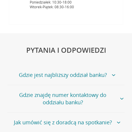
Poniedziałek: 10:30-18:00
Wtorek-Piątek: 08:30-16:00
PYTANIA I ODPOWIEDZI
Gdzie jest najbliższy oddział banku?
Jeśli szukasz oddziału naszego banku, zapraszamy na
Gdzie znajdę numer kontaktowy do
stronę
Placówki i bankomaty
, na której znajduje się
oddziału banku?
wygodna wyszukiwarka.
Alternatywnie, możesz skorzystać z pełnej
listy naszych
oddziałów
.
Bank Credit Agricole nie udostępnia ogólnego numeru
Jak umówić się z doradcą na spotkanie?
telefonu do placówki bankowej.
Przejdź do pytania