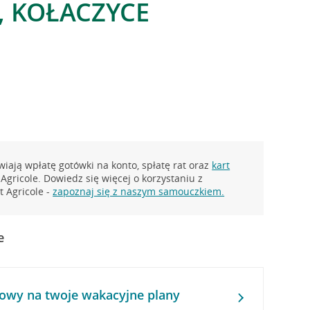
 , KOŁACZYCE
iają wpłatę gotówki na konto, spłatę rat oraz
kart
Agricole. Dowiedz się więcej o korzystaniu z
 Agricole -
zapoznaj się z naszym samouczkiem.
e
owy na twoje wakacyjne plany