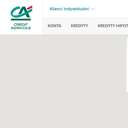
Klienci indywidualni
KONTA
KREDYTY
KREDYTY HIPO