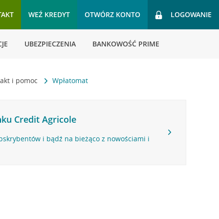
TAKT
WEŹ KREDYT
OTWÓRZ KONTO
LOGOWANIE
JE
UBEZPIECZENIA
BANKOWOŚĆ PRIME
akt i pomoc
Wpłatomat
ku Credit Agricole
bskrybentów i bądź na bieżąco z nowościami i