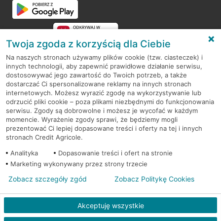
Twoja zgoda z korzyścią dla Ciebie
Na naszych stronach używamy plików cookie (tzw. ciasteczek) i
innych technologii, aby zapewnić prawidłowe działanie serwisu,
RODO
dostosowywać jego zawartość do Twoich potrzeb, a także
dostarczać Ci spersonalizowane reklamy na innych stronach
Regulamin serwisu
internetowych. Możesz wyrazić zgodę na wykorzystywanie lub
odrzucić pliki cookie – poza plikami niezbędnymi do funkcjonowania
Mapa serwisu
serwisu. Zgody są dobrowolne i możesz je wycofać w każdym
momencie. Wyrażenie zgody sprawi, że będziemy mogli
Polityka
Cookies
prezentować Ci lepiej dopasowane treści i oferty na tej i innych
stronach Credit Agricole.
Polityka prywatności
Analityka
Dopasowanie treści i ofert na stronie
Marketing wykonywany przez strony trzecie
Zobacz szczegóły zgód
Zobacz Politykę Cookies
© 2026 Credit Agricole Bank Polska S.A. Wszelkie prawa zastrzeżone
Akceptuję wszystkie