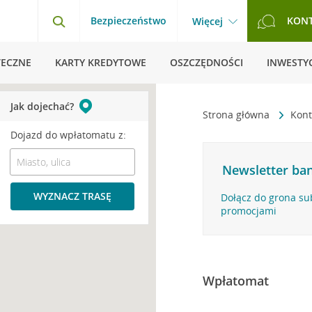
Bezpieczeństwo
KON
Więcej
TECZNE
KARTY KREDYTOWE
OSZCZĘDNOŚCI
INWESTYC
Jak dojechać?
Strona główna
Kont
Dojazd do wpłatomatu z:
Newsletter ban
WYZNACZ TRASĘ
Dołącz do grona su
promocjami
Wpłatomat