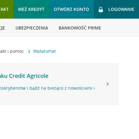
TAKT
WEŹ KREDYT
OTWÓRZ KONTO
LOGOWANIE
JE
UBEZPIECZENIA
BANKOWOŚĆ PRIME
akt i pomoc
Wpłatomat
ku Credit Agricole
bskrybentów i bądź na bieżąco z nowościami i