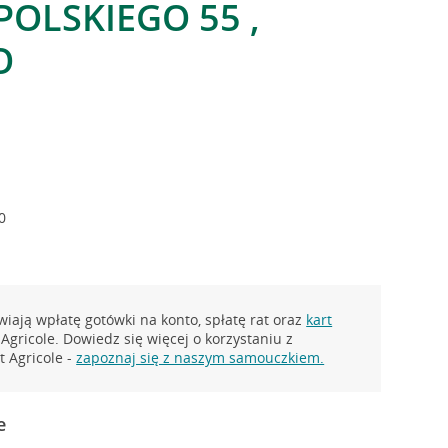
POLSKIEGO 55 ,
O
0
iają wpłatę gotówki na konto, spłatę rat oraz
kart
Agricole. Dowiedz się więcej o korzystaniu z
 Agricole -
zapoznaj się z naszym samouczkiem.
e