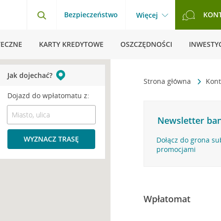
Bezpieczeństwo
KON
Więcej
TECZNE
KARTY KREDYTOWE
OSZCZĘDNOŚCI
INWESTYC
Jak dojechać?
Strona główna
Kont
Dojazd do wpłatomatu z:
Newsletter ban
WYZNACZ TRASĘ
Dołącz do grona su
promocjami
Wpłatomat