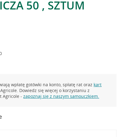
ICZA 50 , SZTUM
0
iają wpłatę gotówki na konto, spłatę rat oraz
kart
Agricole. Dowiedz się więcej o korzystaniu z
 Agricole -
zapoznaj się z naszym samouczkiem.
e