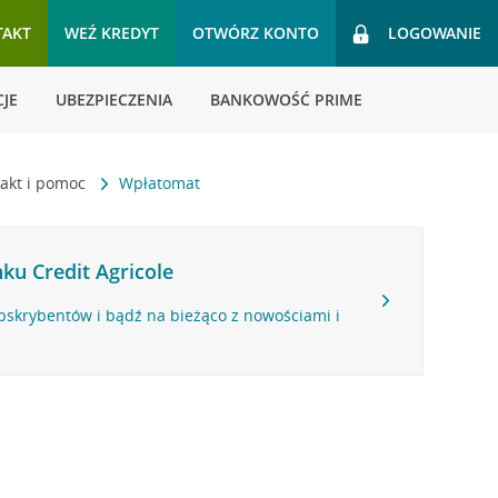
TAKT
WEŹ KREDYT
OTWÓRZ KONTO
LOGOWANIE
JE
UBEZPIECZENIA
BANKOWOŚĆ PRIME
akt i pomoc
Wpłatomat
ku Credit Agricole
bskrybentów i bądź na bieżąco z nowościami i